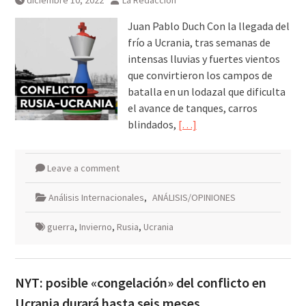
diciembre 10, 2022
La Redacción
galardonados?
Juan Pablo Duch Con la llegada del
frío a Ucrania, tras semanas de
intensas lluvias y fuertes vientos
que convirtieron los campos de
batalla en un lodazal que dificulta
el avance de tanques, carros
blindados,
[…]
Leave a comment
Análisis Internacionales
,
ANÁLISIS/OPINIONES
guerra
,
Invierno
,
Rusia
,
Ucrania
NYT: posible «congelación» del conflicto en
Ucrania durará hasta seis meses