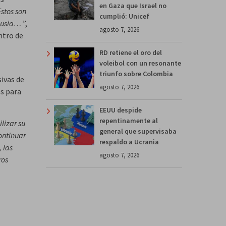
en Gaza que Israel no
Estos son
cumplió: Unicef
 Rusia…
”,
agosto 7, 2026
ntro de
RD retiene el oro del
voleibol con un resonante
triunfo sobre Colombia
ivas de
agosto 7, 2026
es para
EEUU despide
repentinamente al
lizar su
general que supervisaba
ontinuar
respaldo a Ucrania
 las
agosto 7, 2026
ros