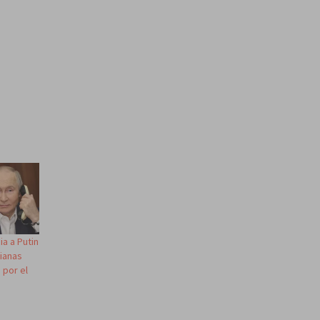
a a Putin
nianas
 por el