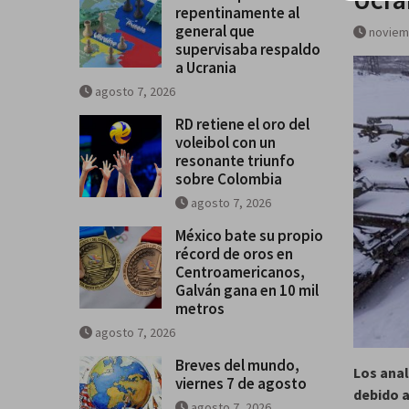
repentinamente al
general que
noviem
supervisaba respaldo
a Ucrania
agosto 7, 2026
RD retiene el oro del
voleibol con un
resonante triunfo
sobre Colombia
agosto 7, 2026
México bate su propio
récord de oros en
Centroamericanos,
Galván gana en 10 mil
metros
agosto 7, 2026
Breves del mundo,
Los anal
viernes 7 de agosto
debido a
agosto 7, 2026