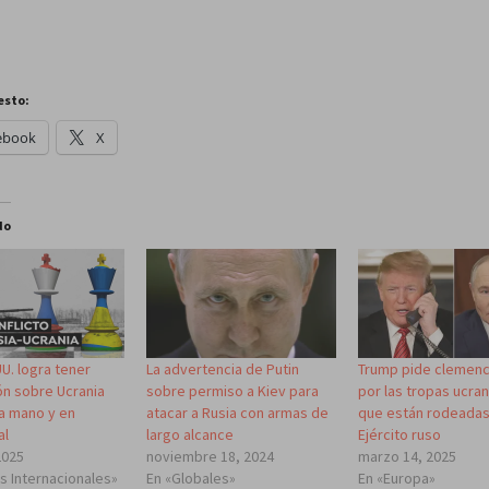
esto:
ebook
X
do
U. logra tener
La advertencia de Putin
Trump pide clemenci
ón sobre Ucrania
sobre permiso a Kiev para
por las tropas ucra
a mano y en
atacar a Rusia con armas de
que están rodeadas
al
largo alcance
Ejército ruso
2025
noviembre 18, 2024
marzo 14, 2025
is Internacionales»
En «Globales»
En «Europa»