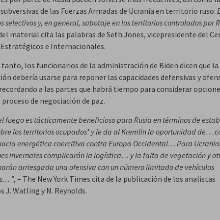
 subversivas de las Fuerzas Armadas de Ucrania en territorio ruso.
s selectivos y, en general, sabotaje en los territorios controlados por
del material cita las palabras de Seth Jones, vicepresidente del Ce
 Estratégicos e Internacionales.
tanto, los funcionarios de la administración de Biden dicen que la
ión debería usarse para reponer las capacidades defensivas y ofens
 recordando a las partes que habrá tiempo para considerar opcion
n proceso de negociación de paz.
el fuego es tácticamente beneficioso para Rusia en términos de estabi
obre los territorios ocupados* y le da al Kremlin la oportunidad de… c
acia energética coercitiva contra Europa Occidental… Para Ucrania,
es invernales complicarán la logística… y la falta de vegetación y ot
harán arriesgada una ofensiva con un número limitado de vehículos
os…
”, – The New York Times cita de la publicación de los analistas
s J. Watling y N. Reynolds.