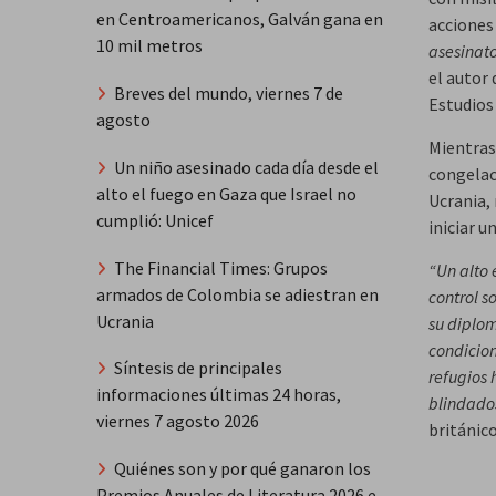
en Centroamericanos, Galván gana en
acciones
10 mil metros
asesinato
el autor 
Breves del mundo, viernes 7 de
Estudios
agosto
Mientras 
Un niño asesinado cada día desde el
congelac
alto el fuego en Gaza que Israel no
Ucrania,
cumplió: Unicef
iniciar u
The Financial Times: Grupos
“Un alto 
armados de Colombia se adiestran en
control s
Ucrania
su diplom
condicion
Síntesis de principales
refugios 
informaciones últimas 24 horas,
blindad
viernes 7 agosto 2026
británico
Quiénes son y por qué ganaron los
Premios Anuales de Literatura 2026 e