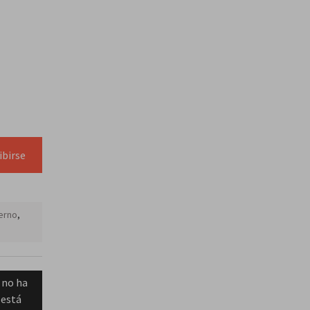
ibirse
ierno
,
 no ha
 está