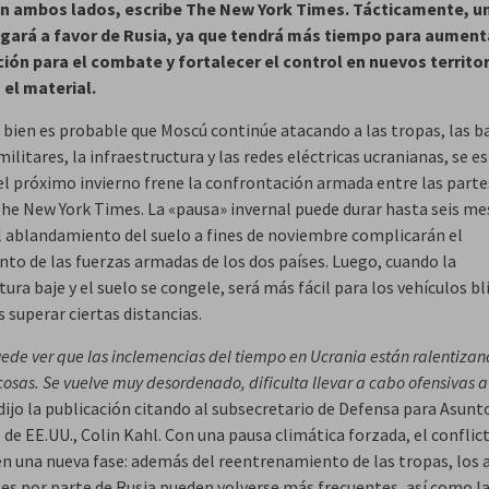
n ambos lados, escribe The New York Times. Tácticamente, un
gará a favor de Rusia, ya que tendrá más tiempo para aument
ión para el combate y fortalecer el control en nuevos territor
 el material.
i bien es probable que Moscú continúe atacando a las tropas, las b
militares, la infraestructura y las redes eléctricas ucranianas, se e
el próximo invierno frene la confrontación armada entre las parte
The New York Times. La «pausa» invernal puede durar hasta seis mes
 el ablandamiento del suelo a fines de noviembre complicarán el
to de las fuerzas armadas de los dos países. Luego, cuando la
ra baje y el suelo se congele, será más fácil para los vehículos bl
 superar ciertas distancias.
uede ver que las inclemencias del tiempo en Ucrania están ralentizan
cosas. Se vuelve muy desordenado, dificulta llevar a cabo ofensivas 
 dijo la publicación citando al subsecretario de Defensa para Asunt
 de EE.UU., Colin Kahl. Con una pausa climática forzada, el conflic
en una nueva fase: además del reentrenamiento de las tropas, los 
les por parte de Rusia pueden volverse más frecuentes, así como l