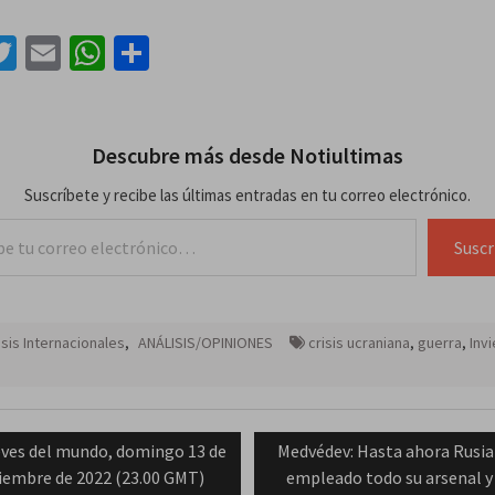
acebook
Twitter
Email
WhatsApp
Compartir
Descubre más desde Notiultimas
Suscríbete y recibe las últimas entradas en tu correo electrónico.
lectrónico…
Suscr
isis Internacionales
,
ANÁLISIS/OPINIONES
crisis ucraniana
,
guerra
,
Inv
ación
vious
Next
ves del mundo, domingo 13 de
Medvédev: Hasta ahora Rusia
t:
post:
iembre de 2022 (23.00 GMT)
empleado todo su arsenal y