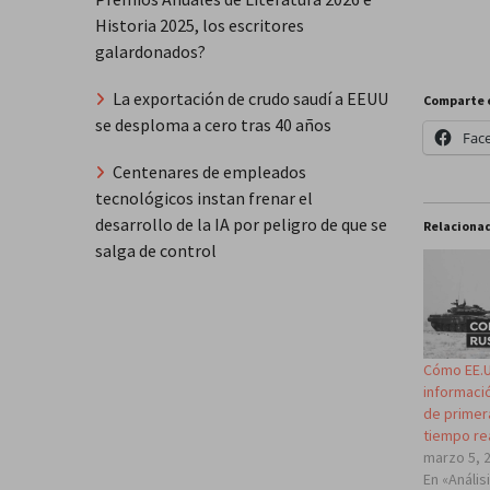
Historia 2025, los escritores
galardonados?
La exportación de crudo saudí a EEUU
Comparte 
se desploma a cero tras 40 años
Fac
Centenares de empleados
tecnológicos instan frenar el
desarrollo de la IA por peligro de que se
Relaciona
salga de control
Cómo EE.U
informaci
de primer
tiempo re
marzo 5, 
En «Anális