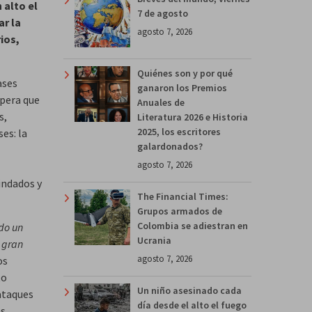
 alto el
7 de agosto
ar la
agosto 7, 2026
ios,
Quiénes son y por qué
ases
ganaron los Premios
spera que
Anuales de
s,
Literatura 2026 e Historia
2025, los escritores
es: la
galardonados?
agosto 7, 2026
indados y
The Financial Times:
Grupos armados de
Colombia se adiestran en
do un
Ucrania
a gran
agosto 7, 2026
os
to
Un niño asesinado cada
ataques
día desde el alto el fuego
as