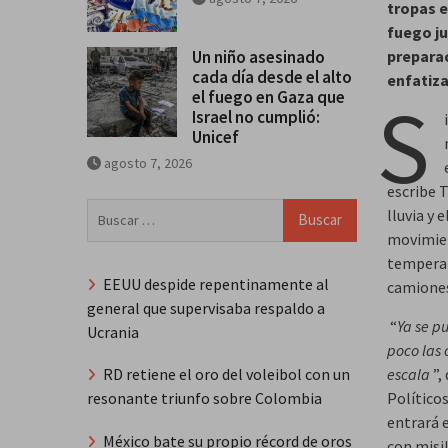
tropas e
fuego ju
Un niño asesinado
preparac
cada día desde el alto
enfatiza
S
el fuego en Gaza que
Israel no cumplió:
Unicef
agosto 7, 2026
escribe 
Buscar:
lluvia y
movimien
temperatu
EEUU despide repentinamente al
camiones
general que supervisaba respaldo a
“
Ya se p
Ucrania
poco las 
escala
”,
RD retiene el oro del voleibol con un
Políticos
resonante triunfo sobre Colombia
entrará 
México bate su propio récord de oros
con misi