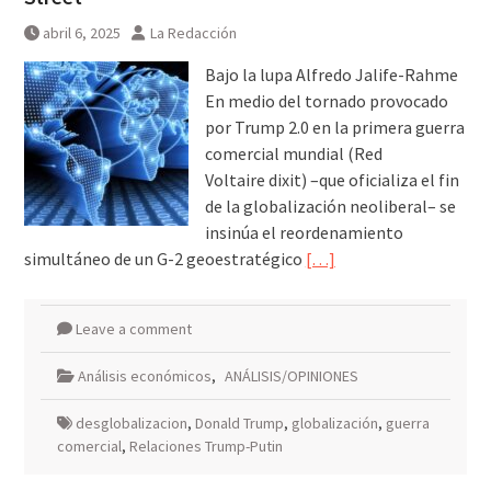
Guerra Rusia-Ucrania unidad de
abril 6, 2025
La Redacción
misiles norcoreana será
desplegada en Rusia
Bajo la lupa Alfredo Jalife-Rahme
En medio del tornado provocado
por Trump 2.0 en la primera guerra
comercial mundial (Red
Voltaire dixit) –que oficializa el fin
de la globalización neoliberal– se
insinúa el reordenamiento
simultáneo de un G-2 geoestratégico
[…]
Leave a comment
Análisis económicos
,
ANÁLISIS/OPINIONES
desglobalizacion
,
Donald Trump
,
globalización
,
guerra
comercial
,
Relaciones Trump-Putin