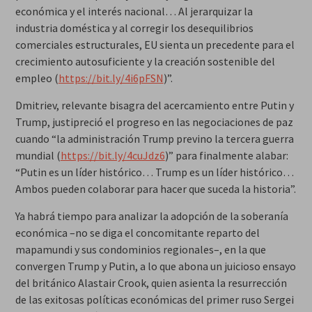
económica y el interés nacional… Al jerarquizar la
industria doméstica y al corregir los desequilibrios
comerciales estructurales, EU sienta un precedente para el
crecimiento autosuficiente y la creación sostenible del
empleo (
https://bit.ly/4i6pFSN
)”.
Dmitriev, relevante bisagra del acercamiento entre Putin y
Trump, justipreció el progreso en las negociaciones de paz
cuando “la administración Trump previno la tercera guerra
mundial (
https://bit.ly/4cuJdz6
)” para finalmente alabar:
“Putin es un líder histórico… Trump es un líder histórico…
Ambos pueden colaborar para hacer que suceda la historia”.
Ya habrá tiempo para analizar la adopción de la
soberanía
económica
–no se diga el concomitante reparto del
mapamundi y sus condominios regionales–, en la que
convergen Trump y Putin, a lo que abona un juicioso ensayo
del británico Alastair Crook, quien asienta la resurrección
de las exitosas políticas económicas del primer ruso Sergei