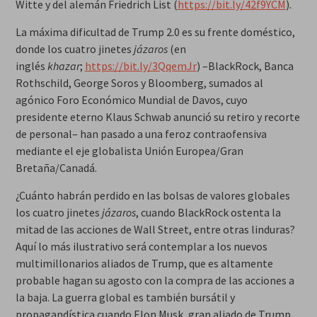
Witte y del alemán Friedrich List (
https://bit.ly/42f9YCM
).
La máxima dificultad de Trump 2.0 es su frente doméstico,
donde los cuatro jinetes
jázaros
(en
inglés
khazar
;
https://bit.ly/3QqemJr
) –BlackRock, Banca
Rothschild, George Soros y Bloomberg, sumados al
agónico Foro Económico Mundial de Davos, cuyo
presidente eterno Klaus Schwab anunció su retiro y recorte
de personal– han pasado a una feroz contraofensiva
mediante el eje globalista Unión Europea/Gran
Bretaña/Canadá.
¿Cuánto habrán perdido en las bolsas de valores globales
los cuatro jinetes
jázaros
, cuando BlackRock ostenta la
mitad de las acciones de Wall Street, entre otras linduras?
Aquí lo más ilustrativo será contemplar a los nuevos
multimillonarios aliados de Trump, que es altamente
probable hagan su agosto con la compra de las acciones a
la baja. La guerra global es también bursátil y
propagandística cuando Elon Musk, gran aliado de Trump,