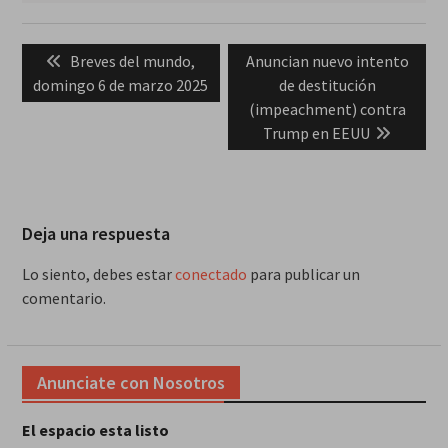
Navegación
Previous
Next
Breves del mundo,
Anuncian nuevo intento
de
post:
post:
domingo 6 de marzo 2025
de destitución
entradas
(impeachment) contra
Trump en EEUU
Deja una respuesta
Lo siento, debes estar
conectado
para publicar un
comentario.
Anunciate con Nosotros
El espacio esta listo