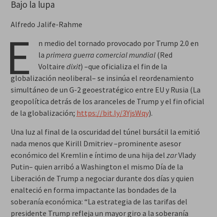
Bajo la lupa
Alfredo Jalife-Rahme
E
n medio del tornado provocado por Trump 2.0 en
la
primera guerra comercial mundial
(Red
Voltaire
dixit
) –que oficializa el fin de la
globalización neoliberal– se insinúa el reordenamiento
simultáneo de un G-2 geoestratégico entre EU y Rusia (
La
geopolítica detrás de los aranceles de Trump y el fin oficial
de la globalización
;
https://bit.ly/3YjsWqy
).
Una luz al final de la oscuridad del túnel bursátil la emitió
nada menos que Kirill Dmitriev –prominente asesor
económico del Kremlin e íntimo de una hija del
zar
Vlady
Putin– quien arribó a Washington el mismo
Día de la
Liberación
de Trump a negociar durante dos días y quien
enalteció en forma impactante las bondades de la
soberanía económica: “La estrategia de las tarifas del
presidente Trump refleja un mayor giro a la soberanía