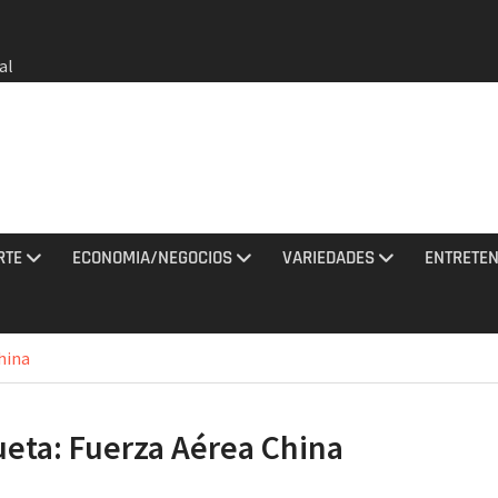
al
do a
on un
bia
e oros
gana en
RTE
ECONOMIA/NEGOCIOS
VARIEDADES
ENTRETEN
 agosto
e el
l no
hina
rmados
rania
ueta:
Fuerza Aérea China
ciones
sto