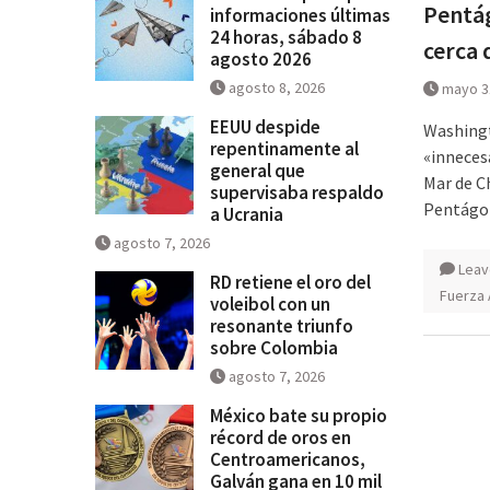
Pentág
informaciones últimas
24 horas, sábado 8
cerca 
agosto 2026
agosto 8, 2026
mayo 3
EEUU despide
Washingt
repentinamente al
«inneces
general que
Mar de Ch
supervisaba respaldo
Pentágo
a Ucrania
agosto 7, 2026
Leav
RD retiene el oro del
Fuerza
voleibol con un
resonante triunfo
sobre Colombia
agosto 7, 2026
México bate su propio
récord de oros en
Centroamericanos,
Galván gana en 10 mil