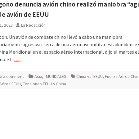
ono denuncia avión chino realizó maniobra “ag
de avión de EEUU
1, 2023
La Redacción
on. Un avión de combate chino llevó a cabo una maniobra
ariamente agresiva» cerca de una aeronave militar estadunidense 
ina Meridional en el espacio aéreo internacional, dijo el martes el
no. El
[…]
e a comment
Asia
,
MUNDIALES
China vs. EEUU
,
Fuerza Aérea Chin
 Aérea EEUU
,
Tensiones EEUU y China