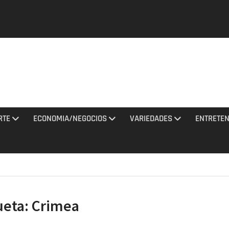
y una
tan con
El
a al
RTE
ECONOMIA/NEGOCIOS
VARIEDADES
ENTRETEN
ciones
to 2026
de
na noche
ueta:
Crimea
 misiles
 Rusia
agosto