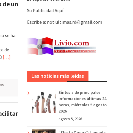
o de un
Su Publicidad Aquí
Escribe a: notiultimas.rd@gmail.com
no se ha
te de
cú
[…]
Las noticias más leídas
os
Síntesis de principales
informaciones últimas 24
horas, miércoles 5 agosto
2026
cilitar
agosto 5, 2026
“Efecto Ormuz”: llamada