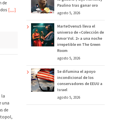
n de
Paulino tras ganar oro
o dos
[…]
agosto 5, 2026
MarteOvenuS lleva el
universo de «Colección de
Amor Vol. 2» a una noche
irrepetible en The Green
Room
agosto 5, 2026
Se difumina el apoyo
incondicional de los
conservadores de EEUU a
Israel
 la
agosto 5, 2026
e una
as de
stopol,