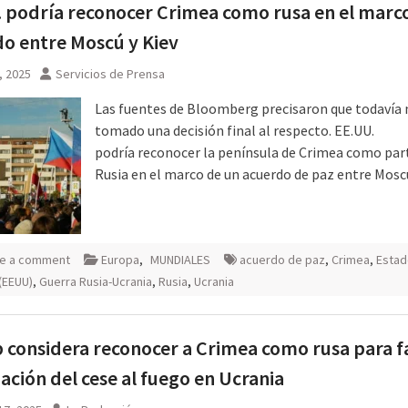
 podría reconocer Crimea como rusa en el marc
o entre Moscú y Kiev
8, 2025
Servicios de Prensa
Las fuentes de Bloomberg precisaron que todavía 
tomado una decisión final al respecto. EE.UU.
podría reconocer la península de Crimea como par
Rusia en el marco de un acuerdo de paz entre Mos
e a comment
Europa
,
MUNDIALES
acuerdo de paz
,
Crimea
,
Estad
(EEUU)
,
Guerra Rusia-Ucrania
,
Rusia
,
Ucrania
considera reconocer a Crimea como rusa para fa
ación del cese al fuego en Ucrania