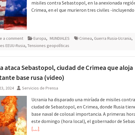
misiles contra Sebastopol, en la anexionada regió
Crimea, en el que murieron tres civiles -incluyend
e a comment
Europa
,
MUNDIALES
Crimea
,
Guerra Rusia-Ucrania
,
es EEUU-Rusia
,
Tensiones geopolíticas
a ataca Sebastopol, ciudad de Crimea que aloja
ante base rusa (video)
23, 2024
Servicios de Prensa
Ucrania ha disparado una miríada de misiles contra
ciudad de Sebastopol, en Crimea, donde Rusia tien
base naval de colosal importancia. A primeras hor
este domingo (hora local), el gobernador de Seba
[…]