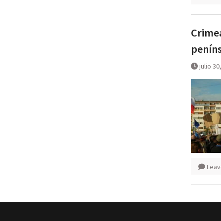
Crimea
peníns
julio 30
Leav