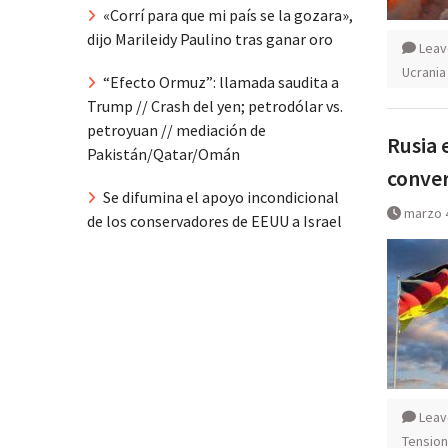
«Corrí para que mi país se la gozara»,
dijo Marileidy Paulino tras ganar oro
Leav
Ucrania
“Efecto Ormuz”: llamada saudita a
Trump // Crash del yen; petrodólar vs.
petroyuan // mediación de
Rusia 
Pakistán/Qatar/Omán
conver
Se difumina el apoyo incondicional
marzo 
de los conservadores de EEUU a Israel
Leav
Tension