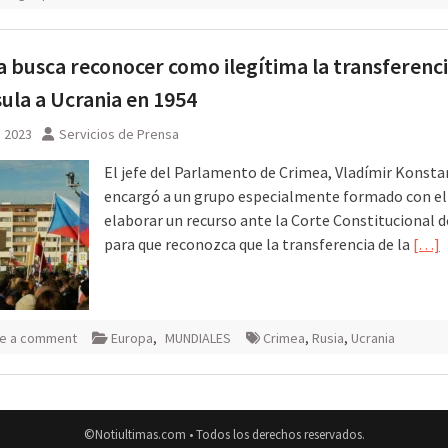
 busca reconocer como ilegítima la transferenci
ula a Ucrania en 1954
, 2023
Servicios de Prensa
El jefe del Parlamento de Crimea, Vladímir Konsta
encargó a un grupo especialmente formado con el 
elaborar un recurso ante la Corte Constitucional d
para que reconozca que la transferencia de la
[…]
e a comment
Europa
,
MUNDIALES
Crimea
,
Rusia
,
Ucrania
©Notiultimas.com • Todos los derechos reservados.