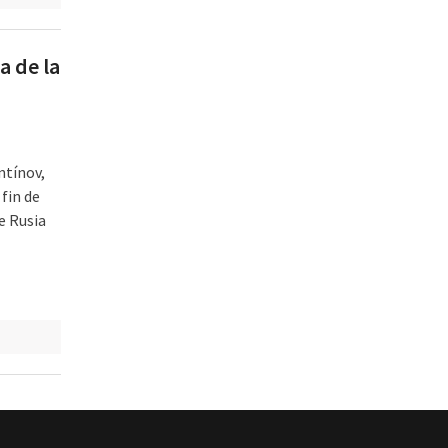
a de la
ntínov,
fin de
e Rusia