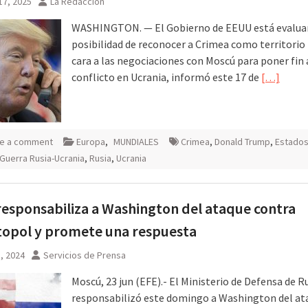
17, 2025
La Redacción
WASHINGTON. — El Gobierno de EEUU está evalua
posibilidad de reconocer a Crimea como territorio 
cara a las negociaciones con Moscú para poner fin 
conflicto en Ucrania, informó este 17 de
[…]
e a comment
Europa
,
MUNDIALES
Crimea
,
Donald Trump
,
Estados
Guerra Rusia-Ucrania
,
Rusia
,
Ucrania
responsabiliza a Washington del ataque contra
topol y promete una respuesta
3, 2024
Servicios de Prensa
Moscú, 23 jun (EFE).- El Ministerio de Defensa de R
responsabilizó este domingo a Washington del at