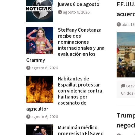
EE.UU.
jueves 6 de agosto
agosto 6, 2026
acuerd
abril 1
Steffany Constanza
recibe dos
nominaciones
internacionales y una
evaluación en los
Grammy
agosto 6, 2026
Habitantes de
Espaillat protestan
Leav
con violencia contra
Unidos 
haitianos por
asesinato de
agricultor
Trump 
agosto 6, 2026
negoci
Musulmán médico
progresista El Sayed