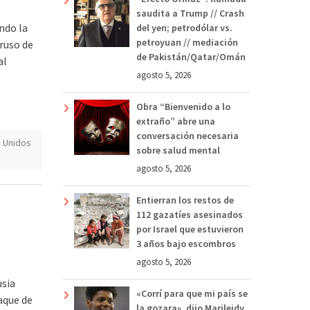
saudita a Trump // Crash
ndo la
del yen; petrodólar vs.
petroyuan // mediación
ruso de
de Pakistán/Qatar/Omán
al
agosto 5, 2026
Obra “Bienvenido a lo
extraño” abre una
conversación necesaria
 Unidos
sobre salud mental
agosto 5, 2026
Entierran los restos de
112 gazatíes asesinados
por Israel que estuvieron
3 años bajo escombros
agosto 5, 2026
usia
«Corrí para que mi país se
aque de
la gozara», dijo Marileidy