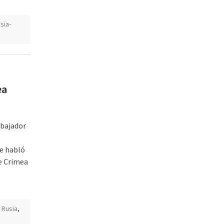
sia-
ea
mbajador
se habló
e Crimea
,
Rusia
,