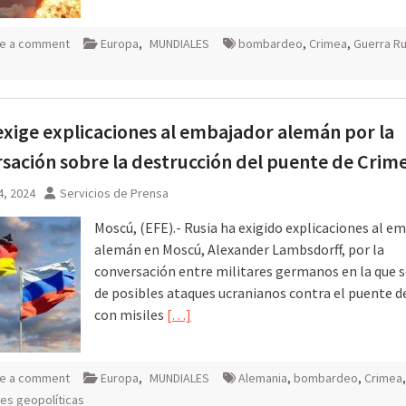
e a comment
Europa
,
MUNDIALES
bombardeo
,
Crimea
,
Guerra Ru
exige explicaciones al embajador alemán por la
sación sobre la destrucción del puente de Crim
4, 2024
Servicios de Prensa
Moscú, (EFE).- Rusia ha exigido explicaciones al e
alemán en Moscú, Alexander Lambsdorff, por la
conversación entre militares germanos en la que 
de posibles ataques ucranianos contra el puente d
con misiles
[…]
e a comment
Europa
,
MUNDIALES
Alemania
,
bombardeo
,
Crimea
es geopolíticas