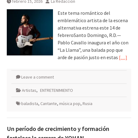
febrero 15, 2026
La Redacción
Este tema romántico del
emblemático artista de la escena
alternativa estrena este 14 de
febreroSanto Domingo, R.D.—
Pablo Cavallo inaugura el año con
“La Llama”, una balada pop que
arde de pasión justo en estas
[…]
Leave a comment
Artistas
,
ENTRETENIMIENTO
baladista
,
Cantante
,
música pop
,
Rusia
Un período de crecimiento y formación
fortalece la carrera de YOHAN