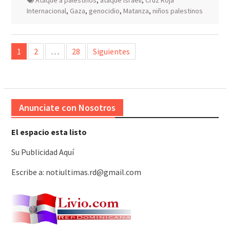
Ataque a palestinos
,
ataque israelí
,
Cruz Roja
Internacional
,
Gaza
,
genocidio
,
Matanza
,
niños palestinos
Paginación
1
2
…
28
Siguientes
de
entradas
Anunciate con Nosotros
El espacio esta listo
Su Publicidad Aquí
Escribe a: notiultimas.rd@gmail.com