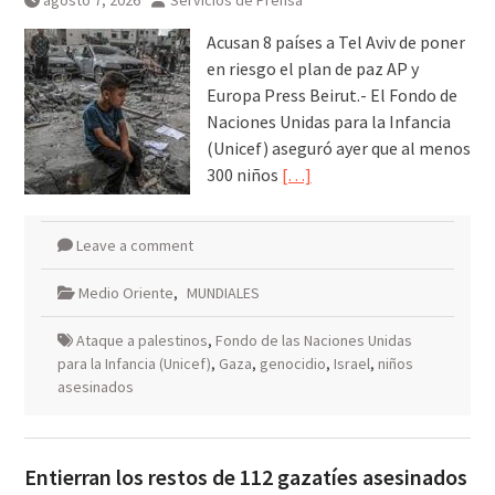
agosto 7, 2026
Servicios de Prensa
Acusan 8 países a Tel Aviv de poner
en riesgo el plan de paz AP y
Europa Press Beirut.- El Fondo de
Naciones Unidas para la Infancia
(Unicef) aseguró ayer que al menos
300 niños
[…]
Leave a comment
Medio Oriente
,
MUNDIALES
Ataque a palestinos
,
Fondo de las Naciones Unidas
para la Infancia (Unicef)
,
Gaza
,
genocidio
,
Israel
,
niños
asesinados
Entierran los restos de 112 gazatíes asesinados