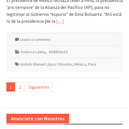
El presidente de México rechaza ceder a Perú, la presidencia
‘pro tempore’ de la Alianza del Pacífico (AP), para no
legitimar al Gobierno “espurio” de Dina Boluarte. “Allí está
lo de la presidencia [de la
[…]
Leave a comment
América Latina
,
MUNDIALES
Andrés Manuel López Obrador
,
México
,
Perú
Paginación
1
2
Siguientes
de
entradas
Anunciate con Nosotros