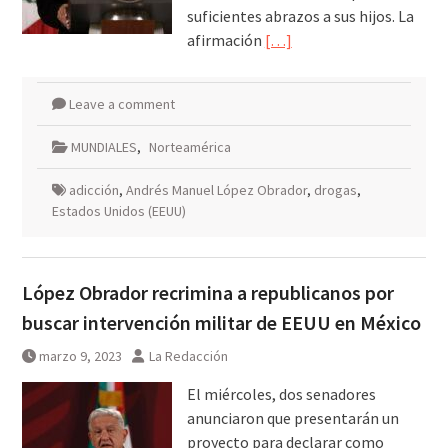
suficientes abrazos a sus hijos. La
afirmación
[…]
Leave a comment
MUNDIALES
,
Norteamérica
adicción
,
Andrés Manuel López Obrador
,
drogas
,
Estados Unidos (EEUU)
López Obrador recrimina a republicanos por
buscar intervención militar de EEUU en México
marzo 9, 2023
La Redacción
El miércoles, dos senadores
anunciaron que presentarán un
proyecto para declarar como