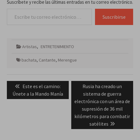
Suscríbete y recibe las últimas entradas en tu correo electrónico.
Escribe tu correo electrónico…
Suscribirse
Artistas
,
ENTRETENIMIENTO
bachata
,
Cantante
,
Merengue
Navegación
Previous
Next
Este es el camino:
Rusia ha creado un
de
post:
post:
Únete a la Mando Manía
sistema de guerra
entradas
electrónica con un área de
supresión de 36 mil
kilómetros para combatir
satélites