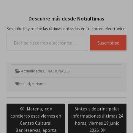
Descubre más desde Notiultimas
Suscríbete y recibe las últimas entradas en tu correo electrónico.
Escribe tu correo electrónico…
Suscribirse
Actualidades
,
NACIONALES
salud
,
turismo
Navegación
Previous
Next
Marena, con
Síntesis de principales
de
post:
post:
concierto este viernes en
informaciones últimas 24
entradas
Centro Cultural
horas, viernes 19 junio
Banreservas, aporta
2026