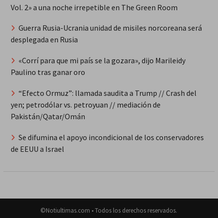
Vol. 2» a una noche irrepetible en The Green Room
Guerra Rusia-Ucrania unidad de misiles norcoreana será
desplegada en Rusia
«Corrí para que mi país se la gozara», dijo Marileidy
Paulino tras ganar oro
“Efecto Ormuz”: llamada saudita a Trump // Crash del
yen; petrodólar vs. petroyuan // mediación de
Pakistán/Qatar/Omán
Se difumina el apoyo incondicional de los conservadores
de EEUU a Israel
©Notiultimas.com • Todos los derechos reservados.