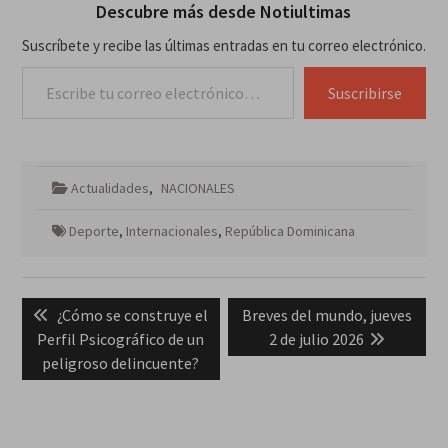
Descubre más desde Notiultimas
Suscríbete y recibe las últimas entradas en tu correo electrónico.
Escribe tu correo electrónico…
Suscribirse
Actualidades
,
NACIONALES
Deporte
,
Internacionales
,
República Dominicana
Navegación
Previous
Next
¿Cómo se construye el
Breves del mundo, jueves
de
post:
post:
Perfil Psicográfico de un
2 de julio 2026
entradas
peligroso delincuente?