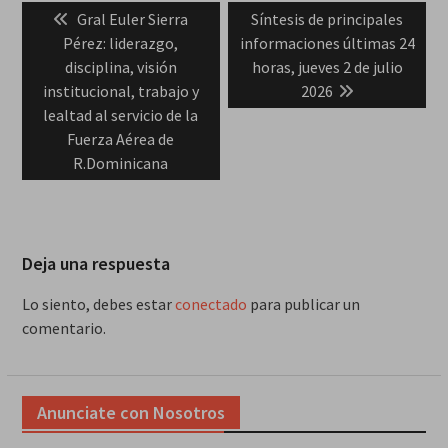
Previous
Next
Gral Euler Sierra
Síntesis de principales
de
post:
post:
Pérez: liderazgo,
informaciones últimas 24
entradas
disciplina, visión
horas, jueves 2 de julio
institucional, trabajo y
2026
lealtad al servicio de la
Fuerza Aérea de
R.Dominicana
Deja una respuesta
Lo siento, debes estar
conectado
para publicar un
comentario.
Anunciate con Nosotros