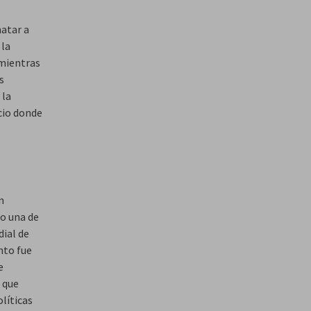
matar a
 la
 mientras
s
 la
icio donde
n
mo una de
dial de
nto fue
e
s que
olíticas