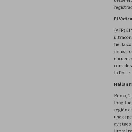
desde el 
registrad
El Vatic
(AFP) El
ultracons
fiel lai
ministro
encuentra
consider
la Doctri
Hallan m
Roma, 2 
longitud 
región d
una espe
avistado
litoral t