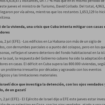
años 6,616,671 visitantes, un 7.7 % más que en el mismo periodo de
ste jueves el ministro de Turismo, David Collado. Del total, 4,963
llegaron por vía aérea, mientras que los restantes 1,653,129 lo hic
rítima.
it de la vivienda, una crisis que Cuba intenta mitigar con casas 
dores
, 2 jul (EFE). -Los edificios en La Habana con más de un siglo de
dos, con derrumbes parciales o a punto del colapso, pero en los qu
sonas, reflejan el severo deterioro del fondo habitacional en la isl
te la cual, la respuesta del Gobierno cubano ha sido la adaptación d
res en casas. El déficit en Cuba supera las 800.000 viviendas, segú
s, un problema irresuelto por décadas y agravado con los eventos
ógicos y las limitaciones materiales.
 israelí dice que investiga la detención, con los ojos vendados 
o, de un gazatí
, 2 jul (EFE).- El Ejército de Israel dijo a EFE este jueves estar inv
ión de un palestino en Gaza, con los ojos vendados, atado a una ca