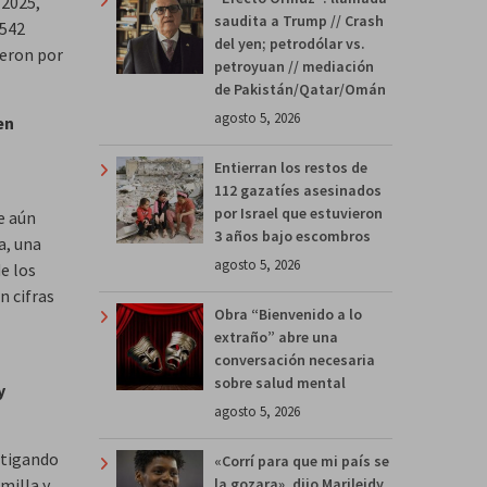
 2025,
saudita a Trump // Crash
,542
del yen; petrodólar vs.
ieron por
petroyuan // mediación
de Pakistán/Qatar/Omán
agosto 5, 2026
en
Entierran los restos de
112 gazatíes asesinados
por Israel que estuvieron
e aún
3 años bajo escombros
a, una
agosto 5, 2026
e los
n cifras
Obra “Bienvenido a lo
extraño” abre una
conversación necesaria
sobre salud mental
y
agosto 5, 2026
estigando
«Corrí para que mi país se
la gozara», dijo Marileidy
milla y