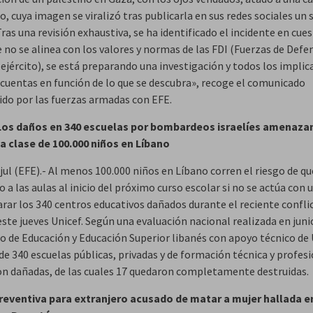
, cuya imagen se viralizó tras publicarla en sus redes sociales un
«Tras una revisión exhaustiva, se ha identificado el incidente en cues
 no se alinea con los valores y normas de las FDI (Fuerzas de Defe
l ejército), se está preparando una investigación y todos los impli
 cuentas en función de lo que se descubra», recoge el comunicado
do por las fuerzas armadas con EFE.
Los daños en 340 escuelas por bombardeos israelíes amenazan
a clase de 100.000 niños en Líbano
 jul (EFE).- Al menos 100.000 niños en Líbano corren el riesgo de q
o a las aulas al inicio del próximo curso escolar si no se actúa con 
arar los 340 centros educativos dañados durante el reciente confli
este jueves Unicef. Según una evaluación nacional realizada en juni
io de Educación y Educación Superior libanés con apoyo técnico de 
de 340 escuelas públicas, privadas y de formación técnica y profes
on dañadas, de las cuales 17 quedaron completamente destruidas.
reventiva para extranjero acusado de matar a mujer hallada e