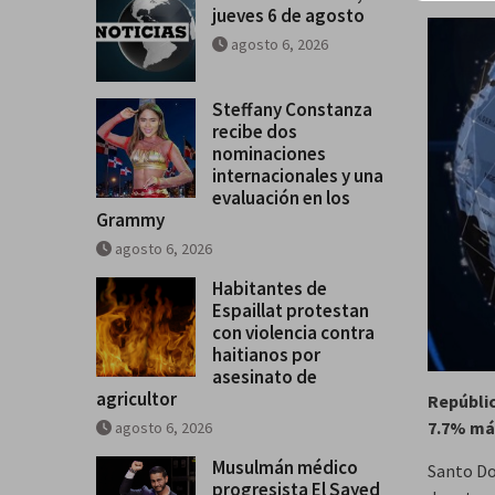
jueves 6 de agosto
agosto 6, 2026
Steffany Constanza
recibe dos
nominaciones
internacionales y una
evaluación en los
Grammy
agosto 6, 2026
Habitantes de
Espaillat protestan
con violencia contra
haitianos por
asesinato de
agricultor
Repúblic
7.7% má
agosto 6, 2026
Musulmán médico
Santo Do
progresista El Sayed