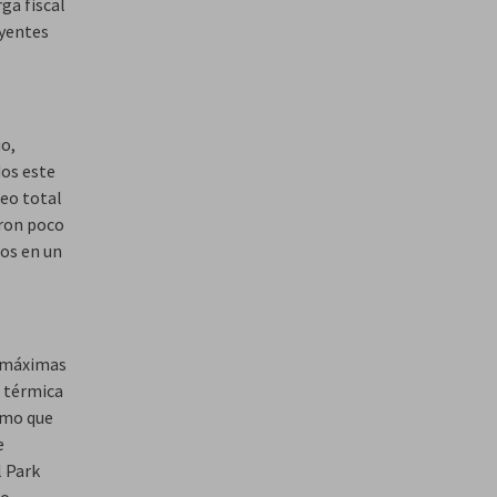
ga fiscal
uyentes
io,
dos este
leo total
aron poco
dos en un
s máximas
n térmica
remo que
e
l Park