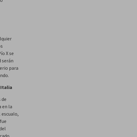
so
lquier
os
ío X se
d serán
erio para
undo.
Italia
s de
a en la
 escualo,
 fue
del
lcado