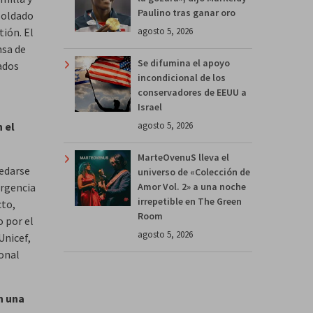
Paulino tras ganar oro
 soldado
agosto 5, 2026
tión. El
nsa de
Se difumina el apoyo
cados
incondicional de los
conservadores de EEUU a
Israel
agosto 5, 2026
 el
MarteOvenuS lleva el
uedarse
universo de «Colección de
Amor Vol. 2» a una noche
urgencia
irrepetible en The Green
cto,
Room
o por el
agosto 5, 2026
Unicef,
ional
n una