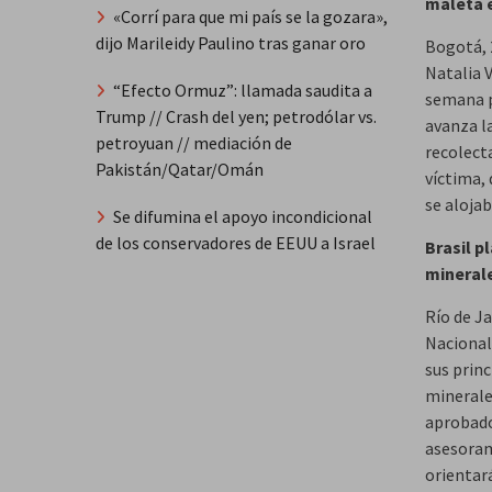
maleta 
«Corrí para que mi país se la gozara»,
dijo Marileidy Paulino tras ganar oro
Bogotá, 
Natalia 
“Efecto Ormuz”: llamada saudita a
semana p
Trump // Crash del yen; petrodólar vs.
avanza la
petroyuan // mediación de
recolect
Pakistán/Qatar/Omán
víctima, 
se aloja
Se difumina el apoyo incondicional
de los conservadores de EEUU a Israel
Brasil p
minerale
Río de Ja
Nacional
sus princ
minerales
aprobado
asesorami
orientará