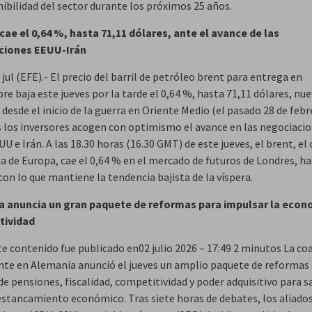
nibilidad del sector durante los próximos 25 años.
 cae el 0,64 %, hasta 71,11 dólares, ante el avance de las
ciones EEUU-Irán
 jul (EFE).- El precio del barril de petróleo brent para entrega en
e baja este jueves por la tarde el 0,64 %, hasta 71,11 dólares, nu
esde el inicio de la guerra en Oriente Medio (el pasado 28 de febr
 los inversores acogen con optimismo el avance en las negociaci
U e Irán. A las 18.30 horas (16.30 GMT) de este jueves, el brent, el
a de Europa, cae el 0,64 % en el mercado de futuros de Londres, ha
con lo que mantiene la tendencia bajista de la víspera.
 anuncia un gran paquete de reformas para impulsar la econo
tividad
e contenido fue publicado en02 julio 2026 – 17:49 2 minutos La coa
te en Alemania anunció el jueves un amplio paquete de reformas
e pensiones, fiscalidad, competitividad y poder adquisitivo para sa
 estancamiento económico. Tras siete horas de debates, los aliado