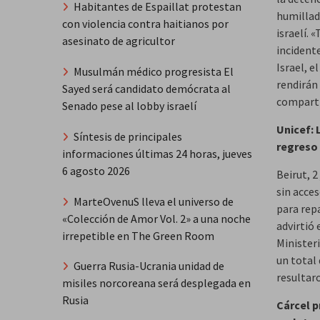
Habitantes de Espaillat protestan
humillado
con violencia contra haitianos por
israelí. 
asesinato de agricultor
incidente
Israel, e
Musulmán médico progresista El
rendirán
Sayed será candidato demócrata al
comparti
Senado pese al lobby israelí
Unicef: 
Síntesis de principales
regreso 
informaciones últimas 24 horas, jueves
6 agosto 2026
Beirut, 2
sin acces
MarteOvenuS lleva el universo de
para rep
«Colección de Amor Vol. 2» a una noche
advirtió 
irrepetible en The Green Room
Minister
un total 
Guerra Rusia-Ucrania unidad de
resultar
misiles norcoreana será desplegada en
Rusia
Cárcel p