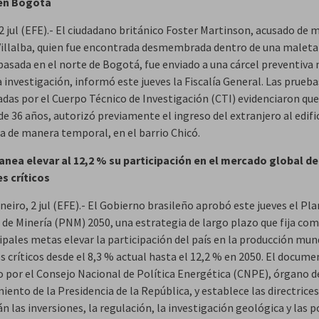
en Bogotá
2 jul (EFE).- El ciudadano británico Foster Martinson, acusado de 
Villalba, quien fue encontrada desmembrada dentro de una maleta
asada en el norte de Bogotá, fue enviado a una cárcel preventiva
 investigación, informó este jueves la Fiscalía General. Las prueba
adas por el Cuerpo Técnico de Investigación (CTI) evidenciaron que
de 36 años, autorizó previamente el ingreso del extranjero al edif
ba de manera temporal, en el barrio Chicó.
lanea elevar al 12,2 % su participación en el mercado global de
s críticos
neiro, 2 jul (EFE).- El Gobierno brasileño aprobó este jueves el Pla
 de Minería (PNM) 2050, una estrategia de largo plazo que fija co
ipales metas elevar la participación del país en la producción mun
 críticos desde el 8,3 % actual hasta el 12,2 % en 2050. El docume
 por el Consejo Nacional de Política Energética (CNPE), órgano d
ento de la Presidencia de la República, y establece las directrice
n las inversiones, la regulación, la investigación geológica y las p