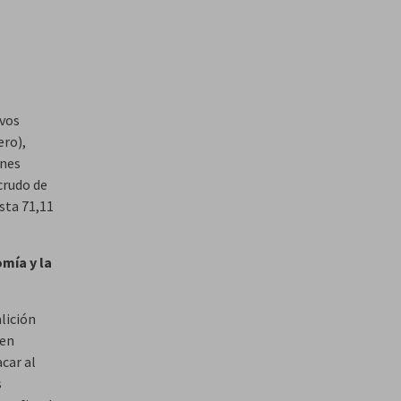
evos
ero),
ones
 crudo de
sta 71,11
mía y la
lición
 en
car al
s