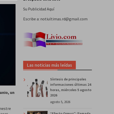
Su Publicidad Aquí
Escribe a: notiultimas.rd@gmail.com
Las noticias más leídas
Síntesis de principales
informaciones últimas 24
horas, miércoles 5 agosto
unio, un
2026
agosto 5, 2026
emestre
“Efecto Ormuz”: llamada