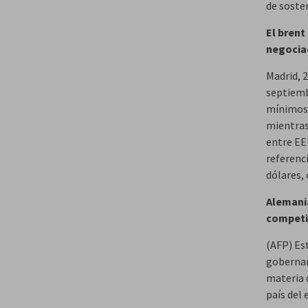
de soste
El brent
negocia
Madrid, 2
septiembr
mínimos d
mientras
entre EEU
referenci
dólares, 
Alemania
competi
(AFP) Est
gobernan
materia d
país del