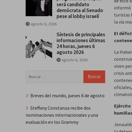
de este 
será candidato
informó e
demócrata al Senado
turistas 
pese al lobby israelí
la vía ma
agosto 6, 2026
El défic
Síntesis de principales
informaciones últimas
contene
24 horas, jueves 6
agosto 2026
La Habana
construi
agosto 6, 2026
viven per
crisis an
Buscar:
contenedo
oficiale
climatol
Breves del mundo, jueves 6 de agosto
Ejército
Steffany Constanza recibe dos
humillad
nominaciones internacionales y una
evaluación en los Grammy
Jerusalén
la detenc