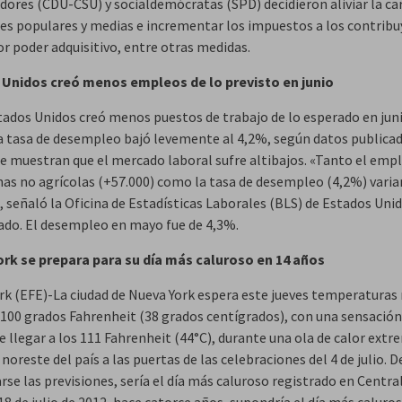
dores (CDU-CSU) y socialdemócratas (SPD) decidieron aliviar la car
ases populares y medias e incrementar los impuestos a los contrib
r poder adquisitivo, entre otras medidas.
Unidos creó menos empleos de lo previsto en junio
tados Unidos creó menos puestos de trabajo de lo esperado en jun
a tasa de desempleo bajó levemente al 4,2%, según datos publica
ue muestran que el mercado laboral sufre altibajos. «Tanto el emp
as no agrícolas (+57.000) como la tasa de desempleo (4,2%) vari
, señaló la Oficina de Estadísticas Laborales (BLS) de Estados Uni
do. El desempleo en mayo fue de 4,3%.
rk se prepara para su día más caluroso en 14 años
rk (EFE)-La ciudad de Nueva York espera este jueves temperatura
 100 grados Fahrenheit (38 grados centígrados), con una sensació
e llegar a los 111 Fahrenheit (44°C), durante una ola de calor ext
 noreste del país a las puertas de las celebraciones del 4 de julio. D
se las previsiones, sería el día más caluroso registrado en Centra