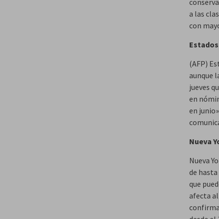
conserva
a las cl
con mayo
Estados 
(AFP) Es
aunque l
jueves q
en nómin
en junio»
comunica
Nueva Yo
Nueva Yo
de hasta
que pued
afecta al
confirmar