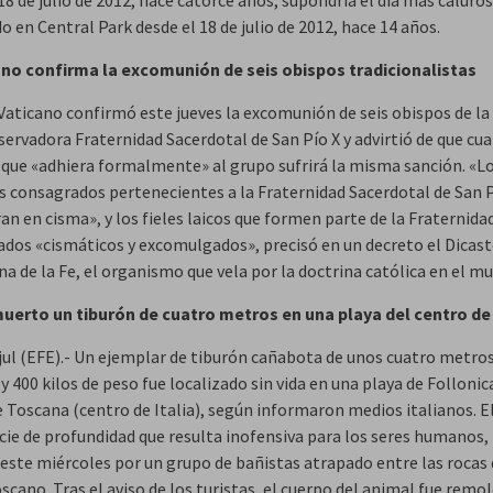
18 de julio de 2012, hace catorce años, supondría el día más caluro
o en Central Park desde el 18 de julio de 2012, hace 14 años.
ano confirma la excomunión de seis obispos tradicionalistas
 Vaticano confirmó este jueves la excomunión de seis obispos de la
ervadora Fraternidad Sacerdotal de San Pío X y advirtió de que cua
co que «adhiera formalmente» al grupo sufrirá la misma sanción. «L
s consagrados pertenecientes a la Fraternidad Sacerdotal de San P
n en cisma», y los fieles laicos que formen parte de la Fraternida
ados «cismáticos y excomulgados», precisó en un decreto el Dicast
na de la Fe, el organismo que vela por la doctrina católica en el m
uerto un tiburón de cuatro metros en una playa del centro de 
jul (EFE).- Un ejemplar de tiburón cañabota de unos cuatro metro
y 400 kilos de peso fue localizado sin vida en una playa de Follonic
e Toscana (centro de Italia), según informaron medios italianos. El
cie de profundidad que resulta inofensiva para los seres humanos,
 este miércoles por un grupo de bañistas atrapado entre las rocas 
oscano. Tras el aviso de los turistas, el cuerpo del animal fue remo