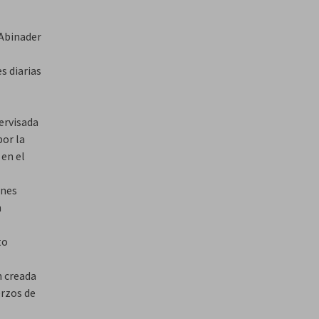
 Abinader
s diarias
pervisada
por la
 en el
ones
n
to
n creada
erzos de