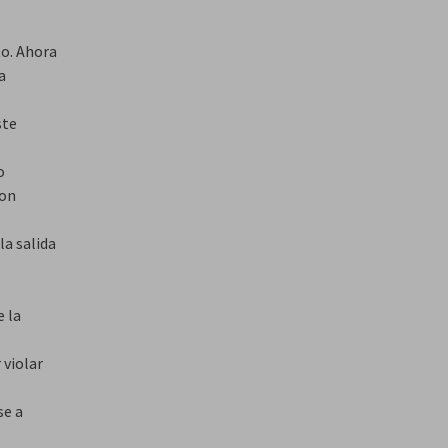
o. Ahora
a
ste
o
con
la salida
 la
 violar
se a