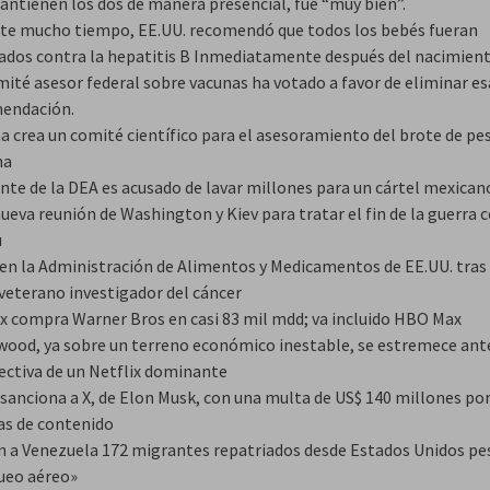
antienen los dos de manera presencial, fue “muy bien”.
te mucho tiempo, EE.UU. recomendó que todos los bebés fueran
ados contra la hepatitis B Inmediatamente después del nacimient
mité asesor federal sobre vacunas ha votado a favor de eliminar es
endación.
a crea un comité científico para el asesoramiento del brote de pe
na
nte de la DEA es acusado de lavar millones para un cártel mexican
ueva reunión de Washington y Kiev para tratar el fin de la guerra 
ú
 en la Administración de Alimentos y Medicamentos de EE.UU. tras 
 veterano investigador del cáncer
ix compra Warner Bros en casi 83 mil mdd; va incluido HBO Max
wood, ya sobre un terreno económico inestable, se estremece ante
ectiva de un Netflix dominante
sanciona a X, de Elon Musk, con una multa de US$ 140 millones por
s de contenido
n a Venezuela 172 migrantes repatriados desde Estados Unidos pe
ueo aéreo»