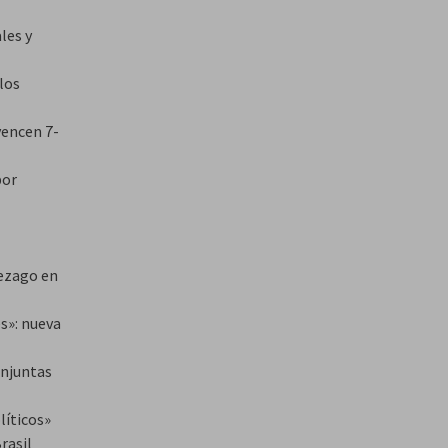
les y
los
vencen 7-
por
rezago en
s»: nueva
onjuntas
líticos»
rasil