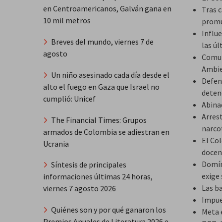
en Centroamericanos, Galván gana en
Tras c
10 mil metros
promu
Influe
Breves del mundo, viernes 7 de
las ú
agosto
Comun
Ambie
Un niño asesinado cada día desde el
Defen
alto el fuego en Gaza que Israel no
deten
cumplió: Unicef
Abina
Arrest
The Financial Times: Grupos
narco
armados de Colombia se adiestran en
El Col
Ucrania
docen
Domín
Síntesis de principales
exige
informaciones últimas 24 horas,
Las b
viernes 7 agosto 2026
Impues
Quiénes son y por qué ganaron los
Meta 
Premios Anuales de Literatura 2026 e