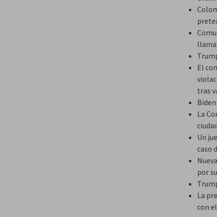
Colomb
prete
Comun
llama
Trump 
El co
violac
tras v
Biden
La Co
ciuda
Un jue
caso d
Nueva
por s
Trump
La pr
con e