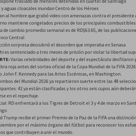
ispone traslado de menores detenidas en cuartel de Santiago
 y aguas cloacales inundan Centro de los Héroes
an al hombre que grabó video con amenazas contra el presidente
rno mantiene congelados precios de los principales combustibles
sa de cambio promedio semanal es de RD$63.65, de las publicacione
anco Central
cción sorpresa descubrió el desorden que imperaba en Senasa
i es sentenciado a tres meses de prisión por violar la libertad su
RTE:
Varias celebridades del deporte y del espectáculo desfilaron 
ra roja antes del sorteo oficial de la Copa Mundial de la FIFA 2026
o John F. Kennedy para las Artes Escénicas, en Washington.
ombos del Mundial 2026 ya repartieron suerte entre las 48 selecci
ipantes: 42 ya están clasificadas y los otros seis cupos aún deberá
rse en el repechaje.
cial: RD enfrentará a los Tigres de Detroit el 3 y 4 de marzo en San
ngo
d Trump recibe el primer Premio de la Paz de la FIFA una distinció
viembre por el máximo órgano del fútbol para reconocer los esfu
los que contribuyen a unir el mundo.