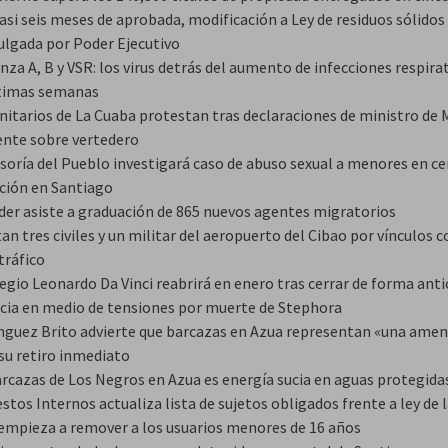
asi seis meses de aprobada, modificación a Ley de residuos sólidos
lgada por Poder Ejecutivo
nza A, B y VSR: los virus detrás del aumento de infecciones respira
ltimas semanas
itarios de La Cuaba protestan tras declaraciones de ministro de 
nte sobre vertedero
soría del Pueblo investigará caso de abuso sexual a menores en ce
ción en Santiago
der asiste a graduación de 865 nuevos agentes migratorios
an tres civiles y un militar del aeropuerto del Cibao por vínculos c
tráfico
egio Leonardo Da Vinci reabrirá en enero tras cerrar de forma anti
cia en medio de tensiones por muerte de Stephora
guez Brito advierte que barcazas en Azua representan «una amen
 su retiro inmediato
arcazas de Los Negros en Azua es energía sucia en aguas protegida
tos Internos actualiza lista de sujetos obligados frente a ley de 
empieza a remover a los usuarios menores de 16 años