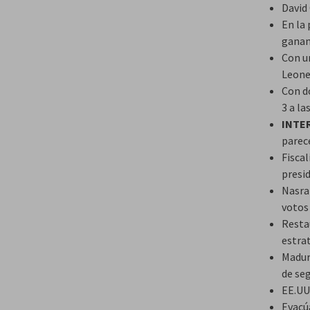
David
En la 
ganan
Con un
Leone
Con d
3 a la
INTE
parec
Fisca
presi
Nasra
votos
Resta
estra
Madur
de se
EE.UU.
Evacúa