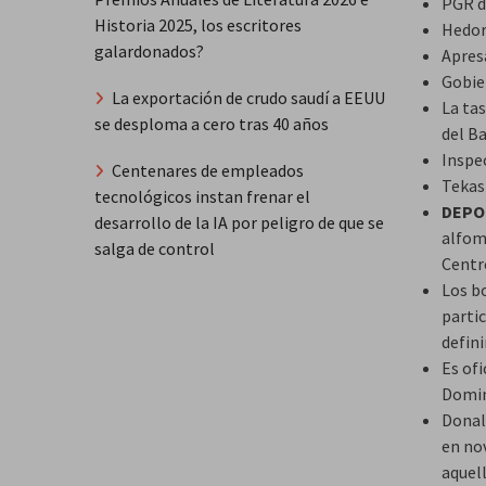
PGR d
Historia 2025, los escritores
Hedor
galardonados?
Apres
Gobie
La exportación de crudo saudí a EEUU
La ta
se desploma a cero tras 40 años
del B
Inspe
Centenares de empleados
Tekash
tecnológicos instan frenar el
DEPO
desarrollo de la IA por peligro de que se
alfomb
salga de control
Centr
Los b
partic
defini
Es ofi
Domi
Donal
en no
aquel