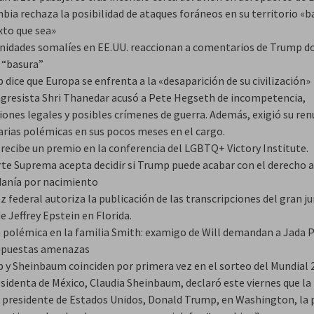
ia rechaza la posibilidad de ataques foráneos en su territorio «ba
xto que sea»
idades somalíes en EE.UU. reaccionan a comentarios de Trump d
 “basura”
dice que Europa se enfrenta a la «desaparición de su civilización»
ngresista Shri Thanedar acusó a Pete Hegseth de incompetencia,
iones legales y posibles crímenes de guerra. Además, exigió su ren
arias polémicas en sus pocos meses en el cargo.
 recibe un premio en la conferencia del LGBTQ+ Victory Institute.
rte Suprema acepta decidir si Trump puede acabar con el derecho a
danía por nacimiento
z federal autoriza la publicación de las transcripciones del gran j
e Jeffrey Epstein en Florida.
 polémica en la familia Smith: examigo de Will demandan a Jada 
upuestas amenazas
 y Sheinbaum coinciden por primera vez en el sorteo del Mundial 
esidenta de México, Claudia Sheinbaum, declaró este viernes que la
l presidente de Estados Unidos, Donald Trump, en Washington, la