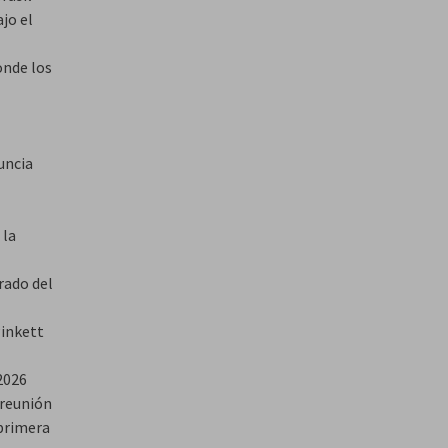
jo el
onde los
uncia
 la
urado del
Pinkett
2026
 reunión
 primera