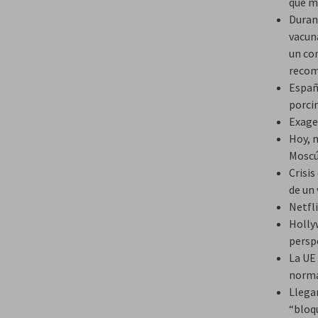
que m
Duran
vacun
un co
recom
Españ
porci
Exage
Hoy, n
Mosc
Crisis
de un
Netfl
Holly
persp
La UE 
norma
Llega
“bloq