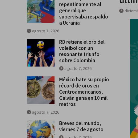
repentinamente al
general que
diciemb
supervisaba respaldo
a Ucrania
agosto 7, 2026
RD retiene el oro del
voleibol con un
resonante triunfo
sobre Colombia
agosto 7, 2026
México bate su propio
récord de oros en
Centroamericanos,
Galván gana en 10 mil
metros
agosto 7, 2026
Breves del mundo,
viernes 7 de agosto
agosto 7, 2026