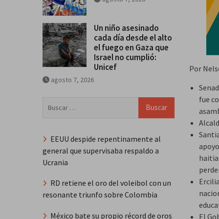
Un niño asesinado
cada día desde el alto
el fuego en Gaza que
Israel no cumplió:
Unicef
Por Nels
agosto 7, 2026
Senad
fue co
Buscar:
asamb
Alcal
Santi
EEUU despide repentinamente al
apoyo
general que supervisaba respaldo a
haiti
Ucrania
perder
Ercili
RD retiene el oro del voleibol con un
nacio
resonante triunfo sobre Colombia
educat
México bate su propio récord de oros
El Go