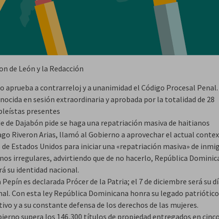
on de León y la Redacción
o aprueba a contrarreloj y a unanimidad el Código Procesal Penal.
nocida en sesión extraordinaria y aprobada por la totalidad de 28
leístas presentes
de de Dajabón pide se haga una repatriación masiva de haitianos
ago Riveron Arias, llamó al Gobierno a aprovechar el actual conte
 de Estados Unidos para iniciar una «repatriación masiva» de inmi
anos irregulares, advirtiendo que de no hacerlo, República Domini
á su identidad nacional.
a Pepín es declarada Prócer de la Patria; el 7 de diciembre será su d
nal. Con esta ley República Dominicana honra su legado patriótico
ivo y a su constante defensa de los derechos de las mujeres.
bierno supera los 146,300 títulos de propiedad entregados en cinc