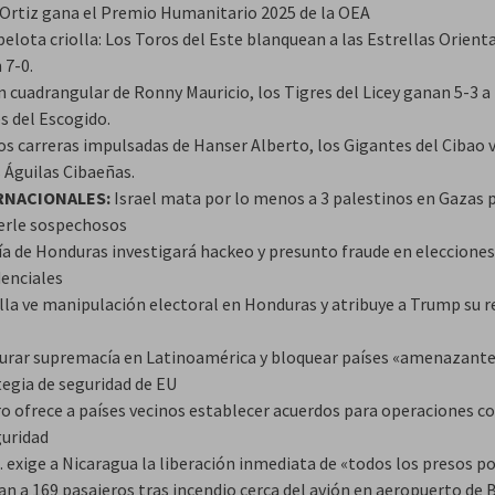
 Ortiz gana el Premio Humanitario 2025 de la OEA
pelota criolla: Los Toros del Este blanquean a las Estrellas Orienta
 7-0.
 cuadrangular de Ronny Mauricio, los Tigres del Licey ganan 5-3 a 
s del Escogido.
os carreras impulsadas de Hanser Alberto, los Gigantes del Cibao 
s Águilas Cibaeñas.
RNACIONALES:
Israel mata por lo menos a 3 palestinos en Gazas 
erle sospechosos
lía de Honduras investigará hackeo y presunto fraude en elecciones
denciales
lla ve manipulación electoral en Honduras y atribuye a Trump su 
urar supremacía en Latinoamérica y bloquear países «amenazante
tegia de seguridad de EU
o ofrece a países vecinos establecer acuerdos para operaciones c
guridad
 exige a Nicaragua la liberación inmediata de «todos los presos po
n a 169 pasajeros tras incendio cerca del avión en aeropuerto de B