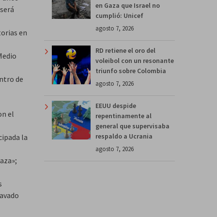
en Gaza que Israel no
 será
cumplió: Unicef
agosto 7, 2026
torias en
RD retiene el oro del
Medio
voleibol con un resonante
triunfo sobre Colombia
ntro de
agosto 7, 2026
EEUU despide
on el
repentinamente al
general que supervisaba
respaldo a Ucrania
cipada la
agosto 7, 2026
aza»;
s
lavado