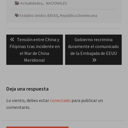
Actualidades
,
NACIONALES
Estados Unidos (EEUU)
,
República Dominicana
Navegación
Previous
Next
Tensión entre China y
Gobierno recrimina
de
post:
post:
Filipinas tras incidente en
duramente el comunicado
entradas
el Mar de China
de la Embajada de EEUU
Meridional
Deja una respuesta
Lo siento, debes estar
conectado
para publicar un
comentario.