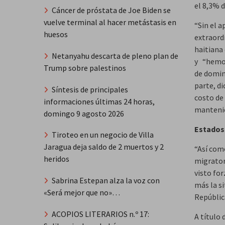
el 8,3% d
Cáncer de próstata de Joe Biden se
vuelve terminal al hacer metástasis en
“Sin el 
huesos
extraord
haitiana
Netanyahu descarta de pleno plan de
y “hemos
Trump sobre palestinos
de domin
parte, d
Síntesis de principales
costo de 
informaciones últimas 24 horas,
mantenie
domingo 9 agosto 2026
Estados
Tiroteo en un negocio de Villa
Jaragua deja saldo de 2 muertos y 2
“Así com
heridos
migrator
visto fo
Sabrina Estepan alza la voz con
más la si
«Será mejor que no»…
Repúblic
ACOPIOS LITERARIOS n.º 17:
A título