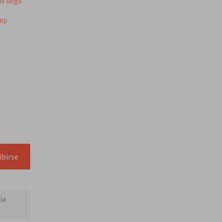
ás largo
 RD
ibirse
cia