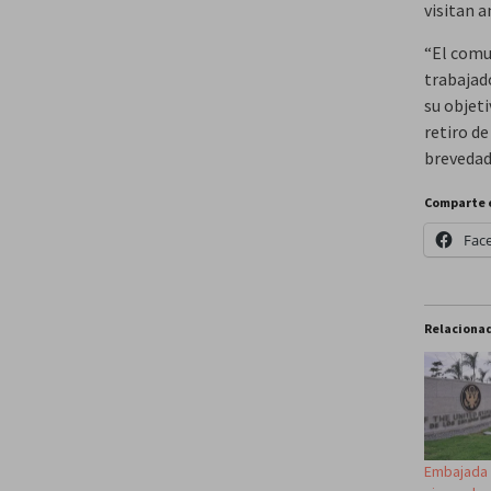
visitan 
“El comu
trabajad
su objet
retiro d
brevedad
Comparte 
Fac
Relaciona
Embajada 