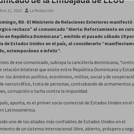
bre 21, 2022
La Redacción
omingo, RD
.-
El Ministerio de Relaciones Exteriores manifestó
rgico rechazo” al comunicado “Alerta: Reforzamiento en cur
n en República Dominicana”, emitido el pasado sábado 19 por
 de Estados Unidos en el país, al considerarlo “manifiestam
do, extemporáneo e infeliz”.
inos de ese comunicado, subraya la cancillería dominicana, “contr
e relación bilateral que existe entre República Dominicana y Esta
en los ámbitos político, económico, militar, social y de cooperació
de narcotráfico, trata de personas, contrabando de armamentos y
es, corrupción o lucha contra la impunidad.
aís, apunta, es el primer socio comercial de Estados Unidos en el 
 en Latinoamérica.
ido uno de los aliados más confiables de Estados Unidos en el
iento de un sistema internacional libre, abierto, próspero y seg