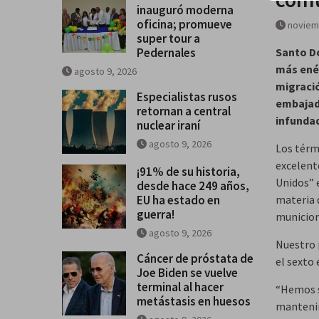
inauguró moderna
oficina; promueve
noviem
super tour a
Pedernales
Santo D
más ené
agosto 9, 2026
migració
Especialistas rusos
embajada
retornan a central
infunda
nuclear iraní
agosto 9, 2026
Los térm
excelent
¡91% de su historia,
Unidos” 
desde hace 249 años,
EU ha estado en
materia 
guerra!
municion
agosto 9, 2026
Nuestro p
Cáncer de próstata de
el sexto
Joe Biden se vuelve
terminal al hacer
“Hemos s
metástasis en huesos
mantenim