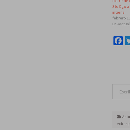
cierre de 
Sto Dgo a
interna
febrero 1
En «Actua
F
Escribe tu correo e
Actu
extranj