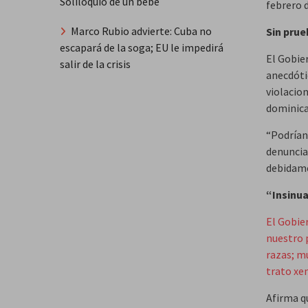
Soliloquio de un bebé
febrero 
Marco Rubio advierte: Cuba no
Sin pru
escapará de la soga; EU le impedirá
El Gobie
salir de la crisis
anecdóti
violacio
dominica
“Podrían 
denuncia
debidame
“Insinu
El Gobie
nuestro p
razas; m
trato xen
Afirma qu