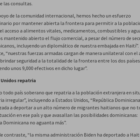
e las consultas.
apoyo de la comunidad internacional, hemos hecho un esfuerzo
inario por mantener abierta la frontera para permitir a la poblac
 el acceso a alimentos vitales, medicamentos, combustibles y agua
 mantenido abierto el flujo comercial, a pesar del número de sec
icanos, incluyendo un diplomático de nuestra embajada en Haití”.
ice, “nuestras fuerzas armadas cargan de manera unilateral con el 
brindar seguridad a la totalidad de la frontera entre los dos países
ndo unos 9,000 efectivos en dicho lugar”.
 Unidos repatria
o todo país soberano que repatria a la población extranjera en sit
ia irregular”, incluyendo a Estados Unidos, “República Dominicana
rzada a deportar a un alto número de migrantes haitianos que no t
tuación en ese país y que avasallan las posibilidades dominicanas:
a Dominicana no aguanta más”.
 de contraste, “la misma administración Biden ha deportado a Haití