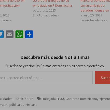
oficina de DEA en
UU afecta trabajos de su
marca el periodo m
 investigación
embajada en R.Dominicana
sin un embajador
octubre 1, 2025
estadounidense en
2, 2026
En «Actualidades»
enero 20, 2025
lidades»
En «Actualidades»
acebook
Twitter
Email
WhatsApp
Compartir
Descubre más desde Notiultimas
Suscríbete y recibe las últimas entradas en tu correo electrónico.
lectrónico…
Suscr
alidades
,
NACIONALES
Embajada EEUU
,
Gobierno Dominicano
,
injeren
era
,
República Dominicana