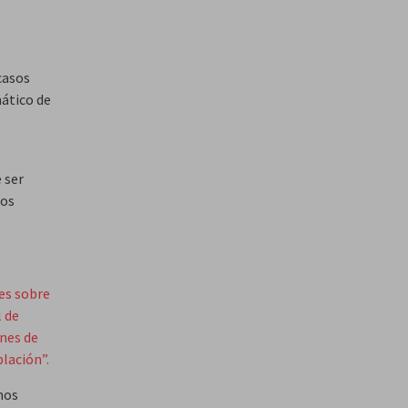
casos
mático de
 ser
dos
es sobre
l de
nes de
blación”.
nos