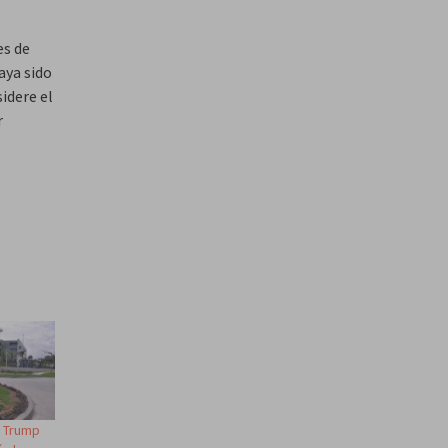
es de
aya sido
idere el
r
e Trump