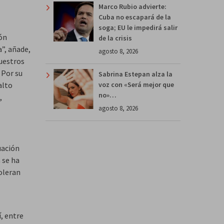
Marco Rubio advierte:
Cuba no escapará de la
soga; EU le impedirá salir
ión
de la crisis
”, añade,
agosto 8, 2026
uestros
 Por su
Sabrina Estepan alza la
alto
voz con «Será mejor que
no»…
,
agosto 8, 2026
uación
 se ha
oleran
, entre