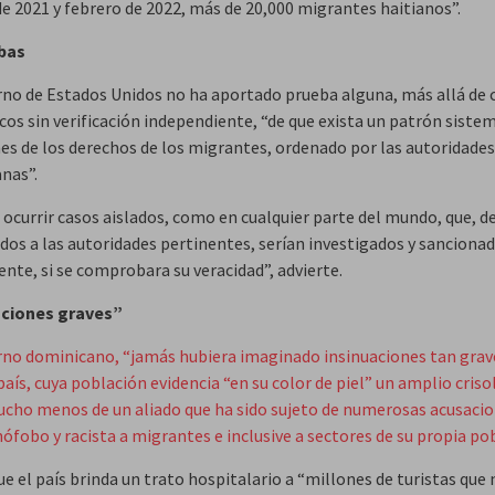
de 2021 y febrero de 2022, más de 20,000 migrantes haitianos”.
ebas
rno de Estados Unidos no ha aportado prueba alguna, más allá de 
cos sin verificación independiente, “de que exista un patrón siste
nes de los derechos de los migrantes, ordenado por las autoridades
nas”.
ocurrir casos aislados, como en cualquier parte del mundo, que, de
dos a las autoridades pertinentes, serían investigados y sanciona
nte, si se comprobara su veracidad”, advierte.
aciones graves”
rno dominicano, “jamás hubiera imaginado insinuaciones tan grav
aís, cuya población evidencia “en su color de piel” un amplio criso
ucho menos de un aliado que ha sido sujeto de numerosas acusacio
ófobo y racista a migrantes e inclusive a sectores de su propia po
e el país brinda un trato hospitalario a “millones de turistas que 