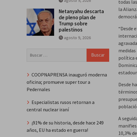
agosto 9, 2026
todas la
la Alian
Netanyahu descarta
democrát
de pleno plan de
Trump sobre
“Desde e
palestinos
internac
agosto 9, 2026
agravada
medidas 
Buscar:
política 
Dominica
estadoun
COOPNAPRENSA inauguró moderna
oficina; promueve super tour a
Desde hac
Pedernales
términos
presupue
Especialistas rusos retornan a
població
central nuclear iraní
A seguid
¡91% de su historia, desde hace 249
manifies
años, EU ha estado en guerra!
10,3% de 