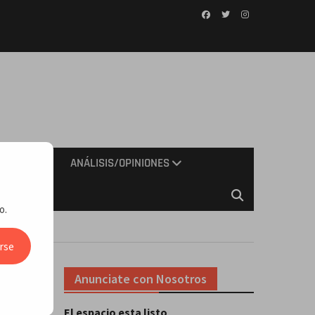
Facebook
Twitter
Instagram
IMIENTO
ANÁLISIS/OPINIONES
o.
rse
Anunciate con Nosotros
El espacio esta listo