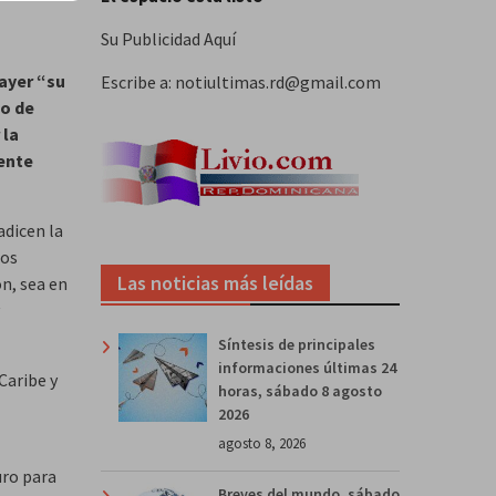
Su Publicidad Aquí
 ayer “su
Escribe a: notiultimas.rd@gmail.com
so de
 la
ente
adicen la
dos
Las noticias más leídas
n, sea en
Síntesis de principales
informaciones últimas 24
Caribe y
horas, sábado 8 agosto
2026
agosto 8, 2026
uro para
Breves del mundo, sábado