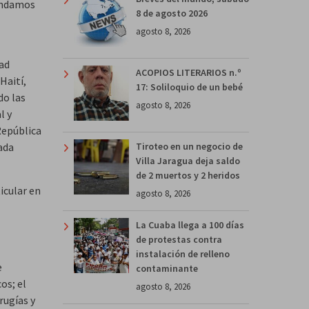
fundamos
8 de agosto 2026
agosto 8, 2026
ad
ACOPIOS LITERARIOS n.º
Haití,
17: Soliloquio de un bebé
do las
agosto 8, 2026
l y
República
ada
Tiroteo en un negocio de
Villa Jaragua deja saldo
de 2 muertos y 2 heridos
ticular en
agosto 8, 2026
La Cuaba llega a 100 días
de protestas contra
instalación de relleno
e
contaminante
os; el
agosto 8, 2026
rugías y