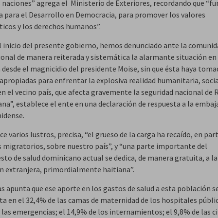
s naciones” agrega el Ministerio de Exteriores, recordando que “
za para el Desarrollo en Democracia, para promover los valores
icos y los derechos humanos”.
l inicio del presente gobierno, hemos denunciado ante la comunid
ional de manera reiterada y sistemática la alarmante situación en 
 desde el magnicidio del presidente Moise, sin que ésta haya toma
apropiadas para enfrentar la explosiva realidad humanitaria, socia
en el vecino país, que afecta gravemente la seguridad nacional de 
na”, establece el ente en una declaración de respuesta a la embaj
idense.
e varios lustros, precisa, “el grueso de la carga ha recaído, en par
 migratorios, sobre nuestro país”, y “una parte importante del
sto de salud dominicano actual se dedica, de manera gratuita, a la
n extranjera, primordialmente haitiana”.
as apunta que ese aporte en los gastos de salud a esta población s
ta en el 32,4% de las camas de maternidad de los hospitales públic
las emergencias; el 14,9% de los internamientos; el 9,8% de las ci