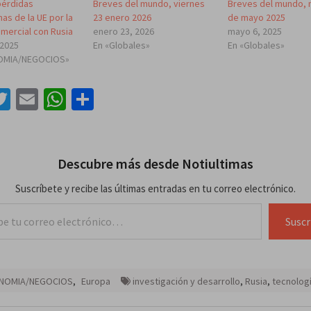
pérdidas
Breves del mundo, viernes
Breves del mundo, 
as de la UE por la
23 enero 2026
de mayo 2025
omercial con Rusia
enero 23, 2026
mayo 6, 2025
 2025
En «Globales»
En «Globales»
OMIA/NEGOCIOS»
acebook
Twitter
Email
WhatsApp
Compartir
Descubre más desde Notiultimas
Suscríbete y recibe las últimas entradas en tu correo electrónico.
lectrónico…
Suscr
NOMIA/NEGOCIOS
,
Europa
investigación y desarrollo
,
Rusia
,
tecnolog