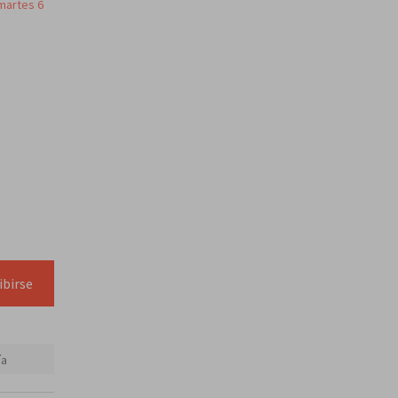
martes 6
ibirse
ía