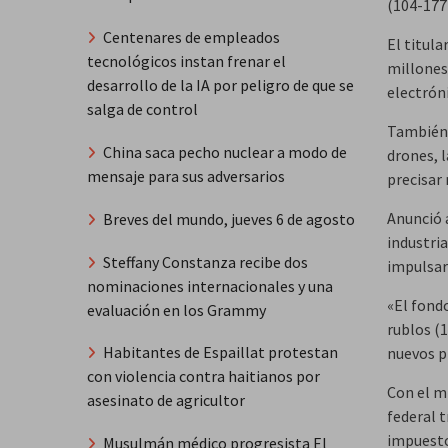
(104-177
Centenares de empleados
El titul
tecnológicos instan frenar el
millones
desarrollo de la IA por peligro de que se
electrón
salga de control
También 
China saca pecho nuclear a modo de
drones, l
mensaje para sus adversarios
precisar
Anunció 
Breves del mundo, jueves 6 de agosto
industri
Steffany Constanza recibe dos
impulsar
nominaciones internacionales y una
«El fond
evaluación en los Grammy
rublos (
Habitantes de Espaillat protestan
nuevos p
con violencia contra haitianos por
Con el m
asesinato de agricultor
federal t
impuesto
Musulmán médico progresista El