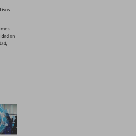
tivos
ximos
ridad en
dad,