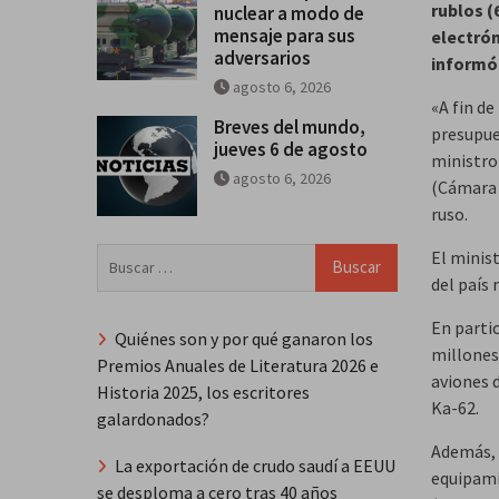
rublos (
nuclear a modo de
mensaje para sus
electrón
adversarios
informó 
agosto 6, 2026
«A fin de
Breves del mundo,
presupue
jueves 6 de agosto
ministro
agosto 6, 2026
(Cámara 
ruso.
Buscar:
El minist
del país 
En partic
Quiénes son y por qué ganaron los
millones 
Premios Anuales de Literatura 2026 e
aviones d
Historia 2025, los escritores
Ka-62.
galardonados?
Además, 
La exportación de crudo saudí a EEUU
equipami
se desploma a cero tras 40 años