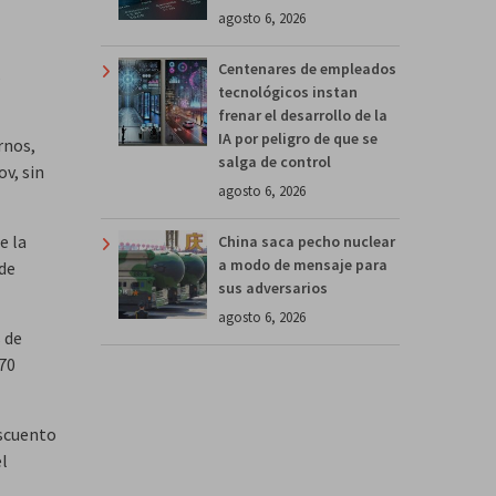
agosto 6, 2026
Centenares de empleados
s
tecnológicos instan
frenar el desarrollo de la
IA por peligro de que se
rnos,
salga de control
v, sin
agosto 6, 2026
e la
China saca pecho nuclear
a modo de mensaje para
 de
sus adversarios
agosto 6, 2026
 de
370
escuento
el