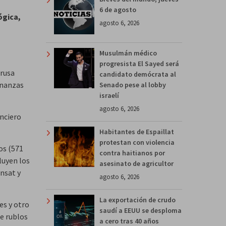
6 de agosto
ógica,
agosto 6, 2026
Musulmán médico
progresista El Sayed será
 rusa
candidato demócrata al
inanzas
Senado pese al lobby
israelí
agosto 6, 2026
anciero
Habitantes de Espaillat
protestan con violencia
os (571
contra haitianos por
luyen los
asesinato de agricultor
Ansat y
agosto 6, 2026
La exportación de crudo
es y otro
saudí a EEUU se desploma
de rublos
a cero tras 40 años