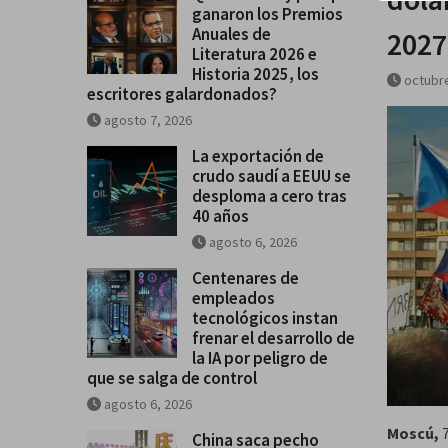
ganaron los Premios
Historia 2025, los escritores
Anuales de
2027
galardonados?
Literatura 2026 e
Historia 2025, los
octubre
escritores galardonados?
agosto 7, 2026
La exportación de
crudo saudí a EEUU se
desploma a cero tras
40 años
agosto 6, 2026
Centenares de
empleados
tecnológicos instan
frenar el desarrollo de
la IA por peligro de
que se salga de control
agosto 6, 2026
Moscú,
China saca pecho