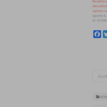
Resaltan 
elevadísim
ruptura c
agosto 4,
En «ECON
F
Escribe tu correo e
ECO