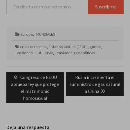
Suscribirse
Europa
,
MUNDIALES
crisis ucraniana
,
Estados Unidos (EEUU)
,
guerra
,
Tensiones EEUU-Rusia
,
Tensiones geopolíticas
Navegación
Previous
Next
Congreso de EEUU
Rusia incrementa el
de
post:
post:
aprueba ley que protege
suministro de gas natural
entradas
el matrimonio
a China
homosexual
Deja una respuesta