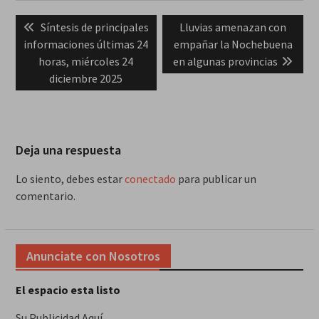
Navegación
Previous
Next
Síntesis de principales
Lluvias amenazan con
de
post:
post:
informaciones últimas 24
empañar la Nochebuena
entradas
horas, miércoles 24
en algunas provincias
diciembre 2025
Deja una respuesta
Lo siento, debes estar
conectado
para publicar un
comentario.
Anunciate con Nosotros
El espacio esta listo
Su Publicidad Aquí