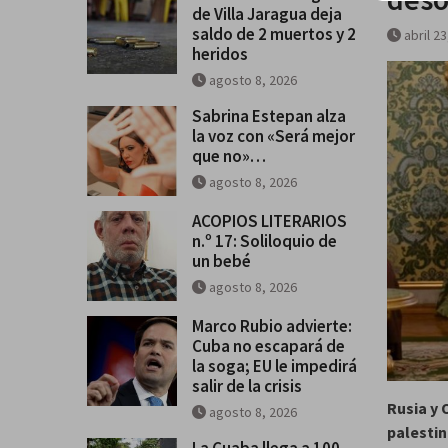
de Villa Jaragua deja
saldo de 2 muertos y 2
abril 2
heridos
agosto 8, 2026
Sabrina Estepan alza
la voz con «Será mejor
que no»…
agosto 8, 2026
ACOPIOS LITERARIOS
n.º 17: Soliloquio de
un bebé
agosto 8, 2026
Marco Rubio advierte:
Cuba no escapará de
la soga; EU le impedirá
salir de la crisis
Rusia y 
agosto 8, 2026
palestin
La Cuaba llega a 100