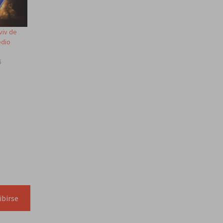
viv de
edio
5
ibirse