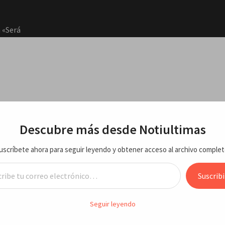
 «Será
dirá
otestas
RTE
ECONOMIA/NEGOCIOS
VARIEDADES
ENTRETEN
Descubre más desde Notiultimas
uscríbete ahora para seguir leyendo y obtener acceso al archivo complet
 agosto
nstan a Israel a desocupar Gaza
reo electrónico…
ciones
Suscribi
sto
n y el sultán de Omán instan a Israel
Seguir leyendo
Jaragua
cupar Gaza
idos