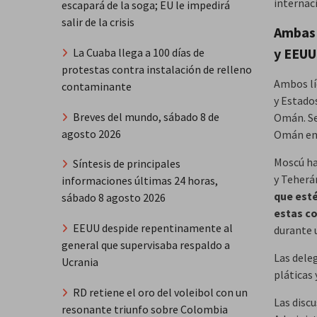
internaci
escapará de la soga; EU le impedirá
salir de la crisis
Ambas 
y EEUU
La Cuaba llega a 100 días de
protestas contra instalación de relleno
Ambos lí
contaminante
y Estado
Breves del mundo, sábado 8 de
Omán. Se
agosto 2026
Omán en 
Moscú ha
Síntesis de principales
y Teherán
informaciones últimas 24 horas,
que esté
sábado 8 agosto 2026
estas c
EEUU despide repentinamente al
durante 
general que supervisaba respaldo a
Las dele
Ucrania
pláticas 
RD retiene el oro del voleibol con un
Las disc
resonante triunfo sobre Colombia