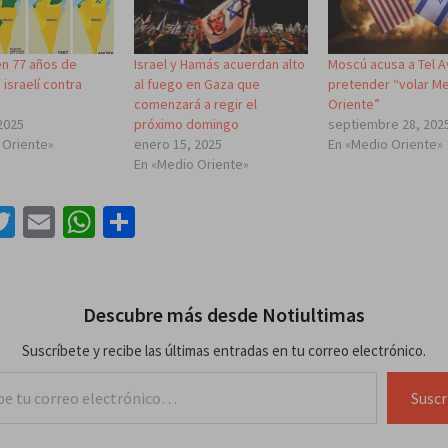
n 77 años de
Israel y Hamás acuerdan alto
Moscú acusa a Tel A
israelí contra
al fuego en Gaza que
pretender “volar M
comenzará a regir el
Oriente”
2025
próximo domingo
septiembre 28, 202
 Oriente»
enero 15, 2025
En «Medio Oriente»
En «Medio Oriente»
acebook
Twitter
Email
WhatsApp
Compartir
Descubre más desde Notiultimas
Suscríbete y recibe las últimas entradas en tu correo electrónico.
lectrónico…
Suscr