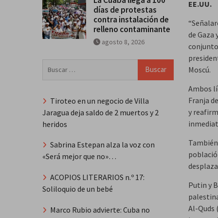
EE.UU.
días de protestas
contra instalación de
“Señalaro
relleno contaminante
de Gaza 
agosto 8, 2026
conjunto
president
Buscar:
Moscú.
Ambos lí
Franja d
Tiroteo en un negocio de Villa
y reafir
Jaragua deja saldo de 2 muertos y 2
inmediat
heridos
También 
Sabrina Estepan alza la voz con
población
«Será mejor que no»…
desplaza
ACOPIOS LITERARIOS n.º 17:
Putin y 
Soliloquio de un bebé
palestin
Al-Quds 
Marco Rubio advierte: Cuba no