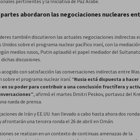
onales pertinentes y la Iniciativa de Paz Árabe.
partes abordaron las negociaciones nucleares ent
deres también discutieron las actuales negociaciones indirectas e
s Unidos sobre el programa nuclear pacífico iraní, con la mediació
gún medios rusos, Putin aplaudió el papel mediador del Sultanat
dichas discusiones.
 acogido con satisfacción las conversaciones indirectas entre Wa
 sobre el programa nuclear iraní. “
Rusia está dispuesta a hacer
 en su poder para contribuir a una conclusión fructífera y acti
onversaciones”
, afirmó el martes Dmitri Peskov, portavoz del Kr
una rueda de prensa.
gaciones de Irán y EE.UU. han llevado a cabo hasta ahora dos ronda
y afrontarán una tercera ronda el 26 de abril en Omán.
usiones se realizan en un contexto de continuas amenazas de la