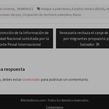
o Oriente
,
MUNDIALES
Ataque a palestinos
,
Estados Unidos (EEUU)
,
Is
aciones de paz
,
Ocupación de territorio palestino
,
Rusia
ación
evious
Next
otección de la Información de
Venezuela rechaza el canje de
st:
post:
dad Nacional solicitada por la
por migrantes propuesto p
das
orte Penal Internacional
Salvador
na respuesta
o, debes estar
conectado
para publicar un comentario.
©Notiultimas.com • Todos los derechos reservados.
Contactanos