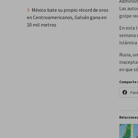
Administ
Las auto
México bate su propio récord de oros
golpe re
en Centroamericanos, Galván gana en
10 mil metros
En esta l
semana q
Islámica
Rusia, un
inacepta
en que só
Comparte 
Fac
Relaciona