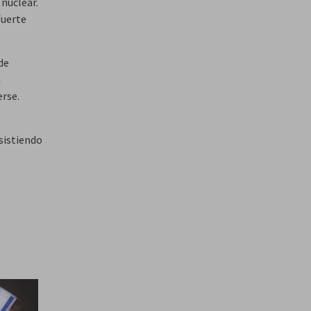
nuclear.
fuerte
de
a
erse.
sistiendo