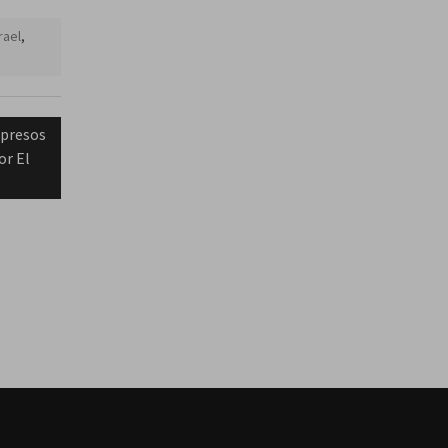
rael
,
 presos
or El