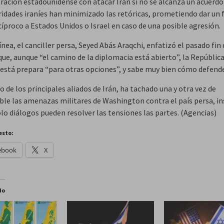
ración estadounidense con atacar Irán si no se alcanza un acuerdo 
ridades iraníes han minimizado las retóricas, prometiendo dar un 
cíproco a Estados Unidos o Israel en caso de una posible agresión.
ínea, el canciller persa, Seyed Abás Araqchi, enfatizó el pasado fin 
ue, aunque “el camino de la diplomacia está abierto”, la Repúblic
 está prepara “para otras opciones”, y sabe muy bien cómo defend
o de los principales aliados de Irán, ha tachado una y otra vez de
ble las amenazas militares de Washington contra el país persa, in
lo diálogos pueden resolver las tensiones las partes. (Agencias)
esto:
ebook
X
do