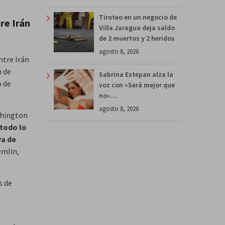
Tiroteo en un negocio de
re Irán
Villa Jaragua deja saldo
de 2 muertos y 2 heridos
agosto 8, 2026
ntre Irán
n de
Sabrina Estepan alza la
o de
voz con «Será mejor que
no»…
agosto 8, 2026
shington
 todo lo
va de
emlin,
s de