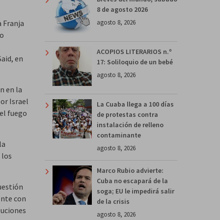
8 de agosto 2026
agosto 8, 2026
a Franja
do
ACOPIOS LITERARIOS n.º
Said, en
17: Soliloquio de un bebé
agosto 8, 2026
n en la
or Israel
La Cuaba llega a 100 días
 el fuego
de protestas contra
instalación de relleno
contaminante
la
agosto 8, 2026
 los
Marco Rubio advierte:
Cuba no escapará de la
uestión
soga; EU le impedirá salir
ente con
de la crisis
luciones
agosto 8, 2026