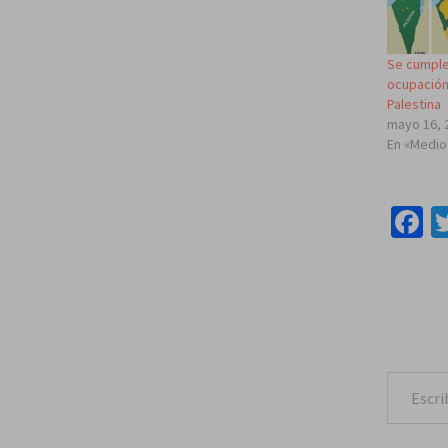
Se cumple
ocupación 
Palestina
mayo 16, 
En «Medio
F
Escribe tu correo e