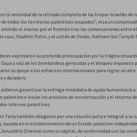
n la necesidad de la retirada completa de las tropas israelíes de l
y de todos los territorios palestinos ocupados”, reza un comunica
 emitido el martes por el Kremlin tras las conversaciones entre el
e ruso, Vladímir Putin, y el sultán de Omán, Haitham bin Tariq Al 
deres expresaron su profunda preocupación por la trágica situació
e Gaza a raíz de los bombardeos genocidas y el bloqueo impuesto p
maron su apoyo a los esfuerzos internacionales para lograr un alto
o y duradero.
pidieron garantizar la entrega inmediata de ayuda humanitaria a 
 palestina e iniciar los procesos de reconstrucción y el retorno de
dos internos palestinos.
Bin Tariq también abogaron por una solución justa e integral a la c
a, basada en el establecimiento de un Estado palestino independi
(Jerusalén) Oriental como su capital, de conformidad con las reso