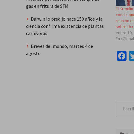
gas en fritura de SFM
El Kremli
condicion
Darwin lo predijo hace 150 años y la
reunión en
ciencia confirma existencia de plantas
sobre Ucr
enero 10,
carnívoras
En «Globa
Breves del mundo, martes 4 de
F
agosto
Escribe tu correo e