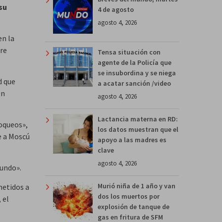
su
4 de agosto
agosto 4, 2026
n la
bre
Tensa situación con
agente de la Policía que
se insubordina y se niega
d que
a acatar sanción /video
en
agosto 4, 2026
Lactancia materna en RD:
oqueos»,
los datos muestran que el
e a Moscú
apoyo a las madres es
clave
agosto 4, 2026
fundo».
Murió niña de 1 año y van
metidos a
dos los muertos por
 el
explosión de tanque de
gas en fritura de SFM