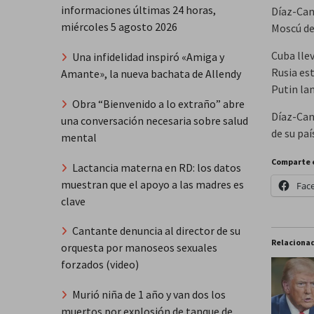
informaciones últimas 24 horas,
Díaz-Can
miércoles 5 agosto 2026
Moscú de
Cuba lle
Una infidelidad inspiró «Amiga y
Rusia es
Amante», la nueva bachata de Allendy
Putin lan
Obra “Bienvenido a lo extraño” abre
Díaz-Cane
una conversación necesaria sobre salud
de su pa
mental
Comparte 
Lactancia materna en RD: los datos
muestran que el apoyo a las madres es
Fac
clave
Cantante denuncia al director de su
Relaciona
orquesta por manoseos sexuales
forzados (video)
Murió niña de 1 año y van dos los
muertos por explosión de tanque de