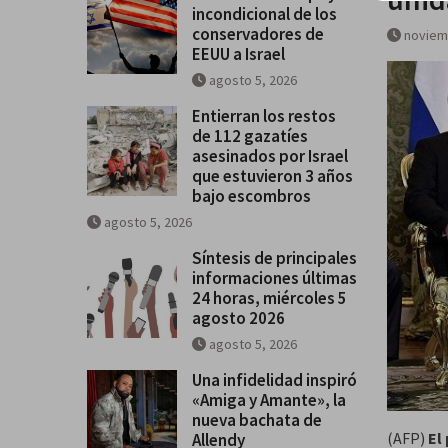
incondicional de los
Se difumina el apoyo incondicio
conservadores de
noviem
los conservadores de EEUU a Is
EEUU a Israel
agosto 5, 2026
Entierran los restos
de 112 gazatíes
asesinados por Israel
que estuvieron 3 años
bajo escombros
agosto 5, 2026
Síntesis de principales
informaciones últimas
24 horas, miércoles 5
agosto 2026
agosto 5, 2026
Una infidelidad inspiró
«Amiga y Amante», la
nueva bachata de
(AFP)
El
Allendy