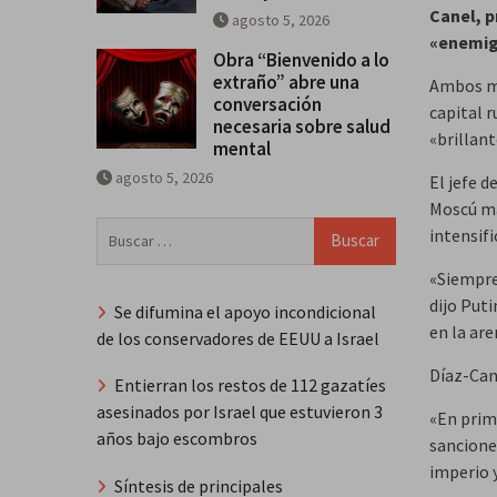
Canel, p
agosto 5, 2026
«enemig
Obra “Bienvenido a lo
extraño” abre una
Ambos ma
conversación
capital 
necesaria sobre salud
«brillant
mental
agosto 5, 2026
El jefe d
Moscú ma
Buscar:
intensifi
«Siempre
dijo Put
Se difumina el apoyo incondicional
en la are
de los conservadores de EEUU a Israel
Díaz-Cane
Entierran los restos de 112 gazatíes
asesinados por Israel que estuvieron 3
«En prim
años bajo escombros
sancione
imperio 
Síntesis de principales