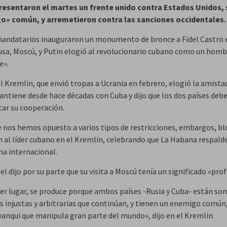
resentaron el martes un frente unido contra Estados Unidos, 
o» común, y arremetieron contra las sanciones occidentales.
ndatarios inauguraron un monumento de bronce a Fidel Castro e
rusa, Moscú, y Putin elogió al revolucionario cubano como un hom
e».
el Kremlin, que envió tropas a Ucrania en febrero, elogió la amista
ntiene desde hace décadas con Cuba y dijo que los dos países deb
car su cooperación.
 nos hemos opuesto a varios tipos de restricciones, embargos, bl
in al líder cubano en el Kremlin, celebrando que La Habana respald
na internacional.
l dijo por su parte que su visita a Moscú tenía un significado «pro
er lugar, se produce porque ambos países -Rusia y Cuba- están so
s injustas y arbitrarias que continúan, y tienen un enemigo común,
yanqui que manipula gran parte del mundo», dijo en el Kremlin.