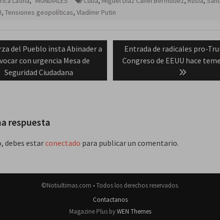
ica Latina
,
MUNDIALES
Cuba
,
Miguel Díaz Canel Bermúdez
,
Rusia
,
San
U
,
Tensiones geopolíticas
,
Vladímir Putin
ación
vious
Next
rza del Pueblo insta Abinader a
Entrada de radicales pro-Tr
t:
post:
vocar con urgencia Mesa de
Congreso de EEUU hace teme
das
Seguridad Ciudadana
na respuesta
o, debes estar
conectado
para publicar un comentario.
©Notiultimas.com • Todos los derechos reservados.
Contactanos
Magazine Plus by
WEN Themes