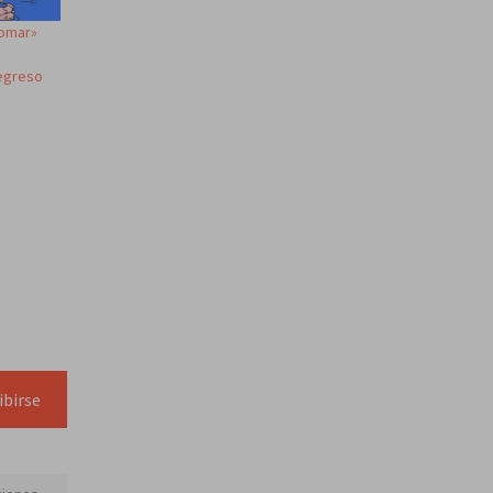
tomar»
regreso
ibirse