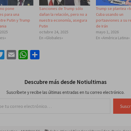
n no pone
Sanciones de Trump sólo
Trump se plantea «
es para una
dañan la relación, pero no a
Cuba usando un
tre Putin y Trump
nuestra economía, asegura
portaaviones a su 
ania
Putin
de Irán
 2025
octubre 24, 2025
mayo 1, 2026
les»
En «Globales»
En «América Latina»
acebook
Twitter
Email
WhatsApp
Compartir
Descubre más desde Notiultimas
Suscríbete y recibe las últimas entradas en tu correo electrónico.
lectrónico…
Suscr