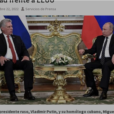
nal de
bre 22, 2022
Servicios de Prensa
rael
 presidente ruso, Vladimir Putin, y su homólogo cubano, Migue