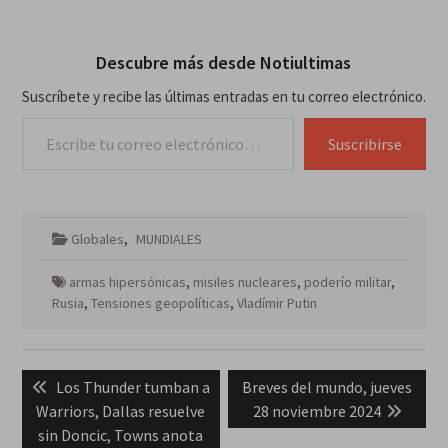
Descubre más desde Notiultimas
Suscríbete y recibe las últimas entradas en tu correo electrónico.
Escribe tu correo electrónico…
Suscribirse
Globales
,
MUNDIALES
armas hipersónicas
,
misiles nucleares
,
poderío militar
,
Rusia
,
Tensiones geopolíticas
,
Vladímir Putin
Navegación
Previous
Next
Los Thunder tumban a
Breves del mundo, jueves
de
post:
post:
Warriors, Dallas resuelve
28 noviembre 2024
entradas
sin Doncic, Towns anota