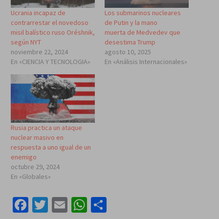
Ucrania incapaz de
Los submarinos nucleares
contrarrestar el novedoso
de Putin y la mano
misil balístico ruso Oréshnik,
muerta de Medvedev que
según NYT
desestima Trump
noviembre 22, 2024
agosto 10, 2025
En «CIENCIA Y TECNOLOGIA»
En «Análisis Internacionales»
Rusia practica un ataque
nuclear masivo en
respuesta a uno igual de un
enemigo
octubre 29, 2024
En «Globales»
Facebook
Twitter
Email
WhatsApp
Compartir