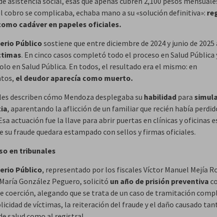
 de asistencia social, esas que apenas cubren 2,100 pesos mensuale
l cobro se complicaba, echaba mano a su «solución definitiva»:
reg
omo cadáver en papeles oficiales.
erio Público
sostiene que entre diciembre de 2024 y junio de 2025
íctimas
. En cinco casos completó todo el proceso en Salud Pública 
olo en Salud Pública. En todos, el resultado era el mismo: en
tos,
el deudor aparecía como muerto.
ales describen cómo Mendoza desplegaba su
habilidad
para
simula
ia
, aparentando la aflicción de un familiar que recién había perdid
Esa actuación fue la llave para abrir puertas en clínicas y oficinas 
e su fraude quedara estampado con sellos y firmas oficiales.
so en tribunales
erio Público
, representado por los fiscales Víctor Manuel Mejía R
 María González Peguero, solicitó
un año de prisión preventiva
c
e coerción, alegando que se trata de un caso de tramitación comp
licidad de víctimas, la reiteración del fraude y el daño causado tan
e salud como al registral.