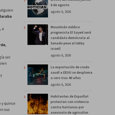
6 de agosto
alguien
agosto 6, 2026
claraba
Musulmán médico
, a
progresista El Sayed será
candidato demócrata al
Senado pese al lobby
rde
,
israelí
agosto 6, 2026
gía ser
bien
La exportación de crudo
saudí a EEUU se desploma
el
a cero tras 40 años
agosto 6, 2026
Habitantes de Espaillat
protestan con violencia
 y quince
contra haitianos por
on sus
asesinato de agricultor