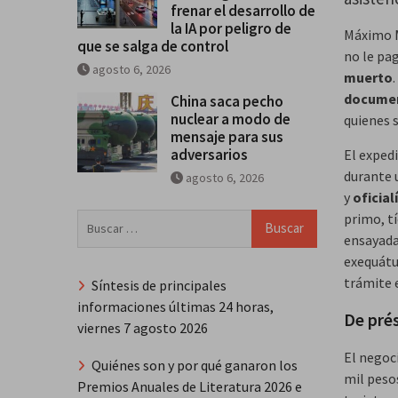
frenar el desarrollo de
la IA por peligro de
Máximo M
que se salga de control
no le pa
agosto 6, 2026
muerto
docume
China saca pecho
nuclear a modo de
quienes 
mensaje para sus
adversarios
El exped
durante 
agosto 6, 2026
y
oficial
primo, tí
Buscar:
ensayada
exequátu
trámite e
Síntesis de principales
informaciones últimas 24 horas,
De pré
viernes 7 agosto 2026
El negoc
Quiénes son y por qué ganaron los
mil peso
Premios Anuales de Literatura 2026 e