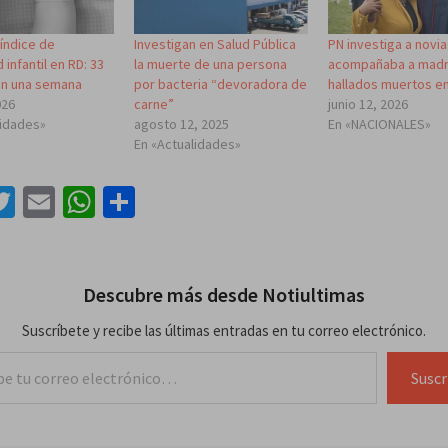
índice de
Investigan en Salud Pública
PN investiga a novi
 infantil en RD: 33
la muerte de una persona
acompañaba a madre
en una semana
por bacteria “devoradora de
hallados muertos en
026
carne”
junio 12, 2026
lidades»
agosto 12, 2025
En «NACIONALES»
En «Actualidades»
acebook
Twitter
Email
WhatsApp
Compartir
Descubre más desde Notiultimas
Suscríbete y recibe las últimas entradas en tu correo electrónico.
lectrónico…
Suscr