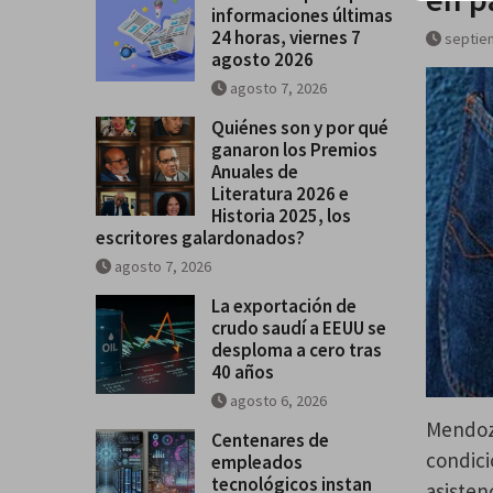
informaciones últimas
Historia 2025, los escritores
24 horas, viernes 7
septie
galardonados?
agosto 2026
agosto 7, 2026
Quiénes son y por qué
ganaron los Premios
Anuales de
Literatura 2026 e
Historia 2025, los
escritores galardonados?
agosto 7, 2026
La exportación de
crudo saudí a EEUU se
desploma a cero tras
40 años
agosto 6, 2026
Mendoza
Centenares de
condici
empleados
tecnológicos instan
asistenc