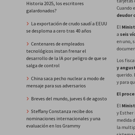
tarjetas
Historia 2025, los escritores
Cuando e
galardonados?
deudor c
La exportación de crudo saudí a EEUU
El
Minist
se desploma a cero tras 40 años
a
seis v
en uno, s
Centenares de empleados
documen
tecnológicos instan frenar el
desarrollo de la IA por peligro de que se
Los fisc
salga de control
y angust
querido. 
China saca pecho nuclear a modo de
y para qu
mensaje para sus adversarios
El proce
Breves del mundo, jueves 6 de agosto
El
Minist
Steffany Constanza recibe dos
y Esther
nominaciones internacionales y una
medida d
evaluación en los Grammy
la multip
sistema d