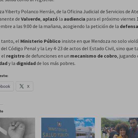
za Yiberty Polanco Herrán, de la Oficina Judicial de Servicios de A
anente de
Valverde
,
aplazó
la
audiencia
para el próximo viernes 
mbre a las 9:00 de la mañana, acogiendo la petición de la
defensa
 tanto, el
Ministerio Público
insiste en que Mendoza no solo viol
 del Código Penal y la Ley 4-23 de actos del Estado Civil, sino que
 el
registro
de defunciones en un
mecanismo de cobro
, jugando
idad
y la
dignidad
de los más pobres.
esto:
ebook
X
do