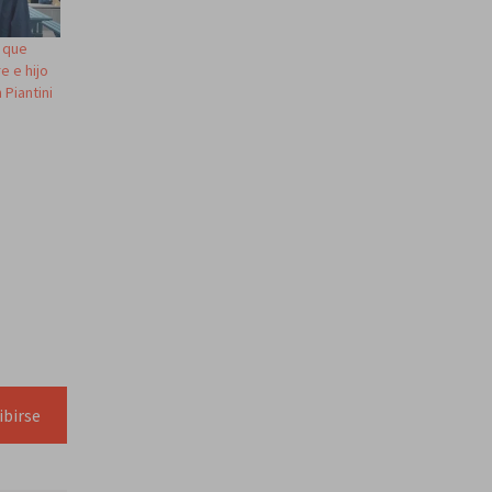
a que
 e hijo
 Piantini
ibirse