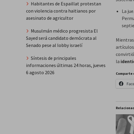
Habitantes de Espaillat protestan
con violencia contra haitianos por
La jue
asesinato de agricultor
Perm
septie
Musulmán médico progresista El
Sayed será candidato demócrata al
Mientras
Senado pese al lobby israelí
artículos
convirtió
Síntesis de principales
la
ident
informaciones últimas 24 horas, jueves
6 agosto 2026
Comparte 
Fac
Relaciona