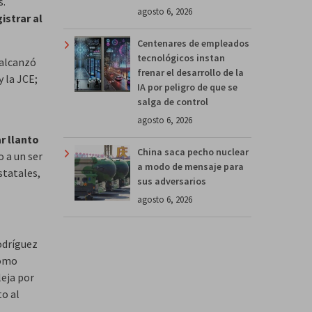
s.
agosto 6, 2026
istrar al
Centenares de empleados
tecnológicos instan
 alcanzó
frenar el desarrollo de la
y la JCE;
IA por peligro de que se
salga de control
agosto 6, 2026
r llanto
China saca pecho nuclear
o a un ser
a modo de mensaje para
estatales,
sus adversarios
agosto 6, 2026
odríguez
omo
leja por
to al