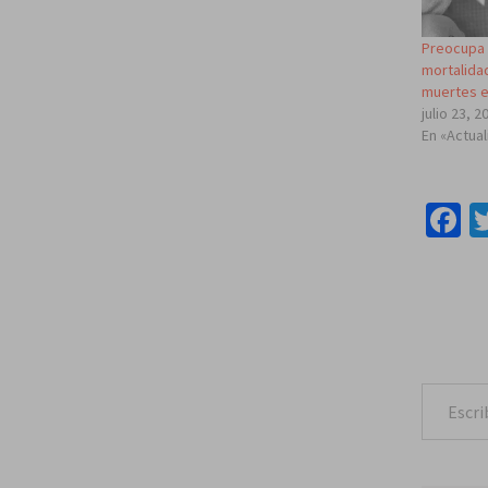
Preocupa 
mortalidad
muertes 
julio 23, 2
En «Actua
F
Escribe tu correo e