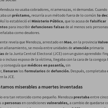
endoza no usaba cobradores, ni amenazas, ni demandas. Cuando 
gaba un
préstamo,
recurría a un método fuera de lo común:
lo de
. Así lo estableció el
Ministerio Público
, que lo acusa de
falsificar
ntos
para inscribir
defunciones
falsas
de al menos seis personas
señalaba como deudores.
iente revela que Mendoza, arrestado en
Mao
, en la provincia
Valve
un allanamiento, se movía entre unidades de
atención
primaria
ías
de la Junta Central Electoral (JCE) con un guion aprendido: fin
o o incluso esposo de la víctima, llegaba con la cara de la congoja 
 y conseguía que
médicos
en
pasantía,
sin
r,
llenaran
los
formularios
de
defunción.
Después, completaba 
n la JCE.
stamos miserables a muertes inventadas
io era tan retorcido como pequeño. Mendoza
prestaba
entre cinco
s a
personas
en condiciones
vulnerables,
a cambio de quedarse c