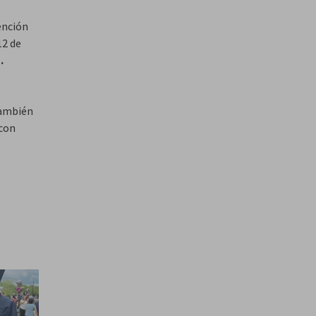
tención
12 de
.
ó
 también
 con