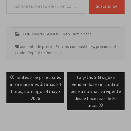
Suscribirse
ECONOMIA/NEGOCIOS
,
Rep. Dominicana
aumento de precio
,
Precios combustibles
,
precios del
crudo
,
República Dominicana
Navegación
Previous
Next
Síntesis de principales
Tarjetas SIM siguen
de
post:
post:
informaciones últimas 24
vendiéndose sin control
entradas
horas, domingo 24 mayo
pese a normativa vigente
2026
desde hace más de 20
años