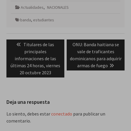
Actualidades
,
NACIONALES
banda
,
estudiantes
Navegación
Previous
Next
Titulares de las
ONU: Banda haitiana se
de
post:
post:
principales
vale de traficantes
entradas
informaciones de las
dominicanos para adquirir
últimas 24 horas, viernes
armas de fuego
20 octubre 2023
Deja una respuesta
Lo siento, debes estar
conectado
para publicar un
comentario.