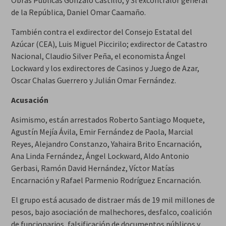
Obras Públicas Gonzalo Castillo, y 3l excontralor general
de la República, Daniel Omar Caamaño.
También contra el exdirector del Consejo Estatal del
Azúcar (CEA), Luis Miguel Piccirilo; exdirector de Catastro
Nacional, Claudio Silver Peña, el economista Ángel
Lockward y los exdirectores de Casinos y Juego de Azar,
Oscar Chalas Guerrero y Julián Omar Fernández.
Acusación
Asimismo, están arrestados Roberto Santiago Moquete,
Agustín Mejía Ávila, Emir Fernández de Paola, Marcial
Reyes, Alejandro Constanzo, Yahaira Brito Encarnación,
Ana Linda Fernández, Ángel Lockward, Aldo Antonio
Gerbasi, Ramón David Hernández, Víctor Matías
Encarnación y Rafael Parmenio Rodríguez Encarnación.
El grupo está acusado de distraer más de 19 mil millones de
pesos, bajo asociación de malhechores, desfalco, coalición
de funcionarios, falsificación de documentos públicos y