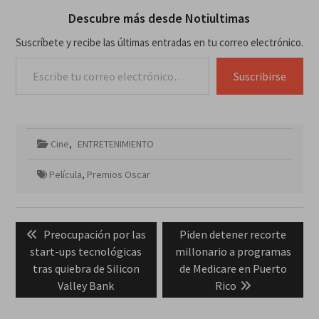
Descubre más desde Notiultimas
Suscríbete y recibe las últimas entradas en tu correo electrónico.
Escribe tu correo electrónico…
Suscribirse
Cine
,
ENTRETENIMIENTO
Película
,
Premios Oscar
Navegación
Previous
Next
Preocupación por las
Piden detener recorte
de
post:
post:
start-ups tecnológicas
millonario a programas
entradas
tras quiebra de Silicon
de Medicare en Puerto
Valley Bank
Rico