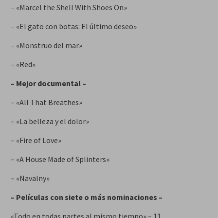
– «Marcel the Shell With Shoes On»
– «El gato con botas: El último deseo»
– «Monstruo del mar»
– «Red»
– Mejor documental –
– «All That Breathes»
– «La belleza y el dolor»
– «Fire of Love»
– «A House Made of Splinters»
– «Navalny»
– Películas con siete o más nominaciones –
«Todo en todas partes al mismo tiempo» – 11