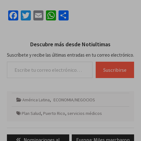
Facebook
Twitter
Email
WhatsApp
Compartir
Descubre más desde Notiultimas
Suscríbete y recibe las últimas entradas en tu correo electrónico.
Escribe tu correo electrónico…
Suscribirse
América Latina
,
ECONOMIA/NEGOCIOS
Plan Salud
,
Puerto Rico
,
servicios médicos
Navegación
Previous
Next
Nominaciones al
Europa: Miles marcharon