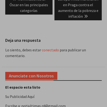
de
post:
post:
Óscar en las principales
en Praga contra el
entradas
categorías
aumento de la pobreza e
inflación
Deja una respuesta
Lo siento, debes estar
conectado
para publicar un
comentario.
Anunciate con Nosotros
El espacio esta listo
Su Publicidad Aquí
Escribe a: notiultimas.rd@gmail.com