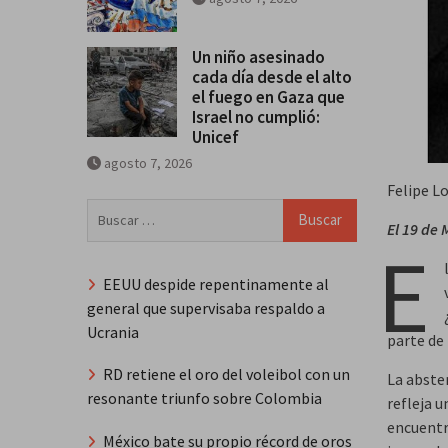
Un niño asesinado
cada día desde el alto
el fuego en Gaza que
Israel no cumplió:
Unicef
agosto 7, 2026
Felipe L
Buscar:
El 19 de
E
EEUU despide repentinamente al
general que supervisaba respaldo a
Ucrania
parte de
RD retiene el oro del voleibol con un
La abste
resonante triunfo sobre Colombia
refleja u
encuentra
México bate su propio récord de oros