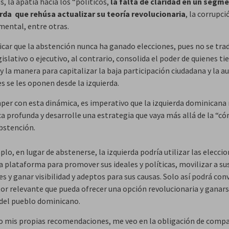
, la apatía hacia los “políticos,
la falta de claridad en un segm
erda que rehúsa actualizar su teoría revolucionaria
, la corrupci
ental, entre otras.
icar que la abstención nunca ha ganado elecciones, pues no se tra
islativo o ejecutivo, al contrario, consolida el poder de quienes ti
y la manera para capitalizar la baja participación ciudadana y la a
s se les oponen desde la izquierda.
per con esta dinámica, es imperativo que la izquierda dominicana 
ca profunda y desarrolle una estrategia que vaya más allá de la “c
bstención.
lo, en lugar de abstenerse, la izquierda podría utilizar las elecci
 plataforma para promover sus ideales y políticas, movilizar a su
s y ganar visibilidad y adeptos para sus causas. Solo así podrá con
tor relevante que pueda ofrecer una opción revolucionaria y ganars
del pueblo dominicano.
o mis propias recomendaciones, me veo en la obligación de compar