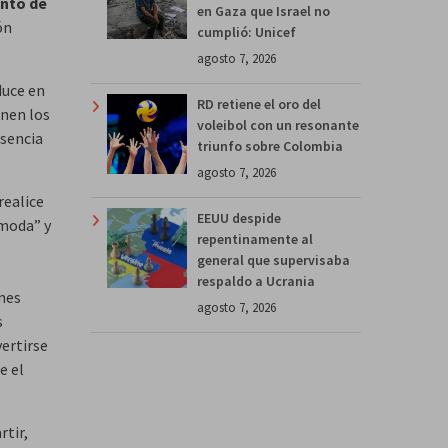
ento de
en Gaza que Israel no
ón
cumplió: Unicef
agosto 7, 2026
duce en
RD retiene el oro del
enen los
voleibol con un resonante
usencia
triunfo sobre Colombia
agosto 7, 2026
realice
EEUU despide
ómoda” y
repentinamente al
general que supervisaba
respaldo a Ucrania
ones
agosto 7, 2026
s
vertirse
e el
tir,