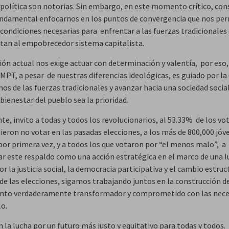
 política son notorias. Sin embargo, en este momento crítico, con
undamental enfocarnos en los puntos de convergencia que nos pe
 condiciones necesarias para enfrentar a las fuerzas tradicionales
tan al empobrecedor sistema capitalista.
ción actual nos exige actuar con determinación y valentía, por eso,
MPT, a pesar de nuestras diferencias ideológicas, es guiado por la
nos de las fuerzas tradicionales y avanzar hacia una sociedad socia
bienestar del pueblo sea la prioridad.
e, invito a todas y todos los revolucionarios, al 53.33% de los vo
ieron no votar en las pasadas elecciones, a los más de 800,000 jóv
por primera vez, y a todos los que votaron por “el menos malo”, a
ar este respaldo como una acción estratégica en el marco de una 
r la justicia social, la democracia participativa y el cambio estruc
de las elecciones, sigamos trabajando juntos en la construcción d
to verdaderamente transformador y comprometido con las nece
lo.
 la lucha por un futuro más justo y equitativo para todas y todos.