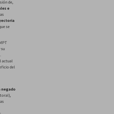
isión de,
ales e
das
yectoria
que se
l MPT
 su
.
l actual
ficio del
a negado
toral),
tas
r