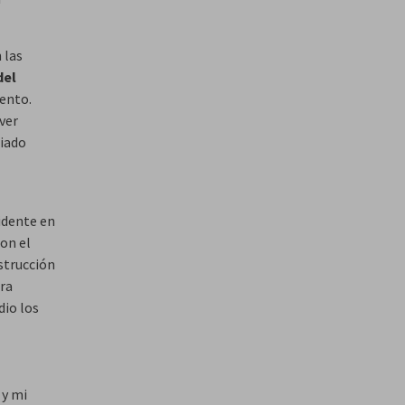
 las
del
iento.
ver
siado
sidente en
con el
nstrucción
era
dio los
 y mi