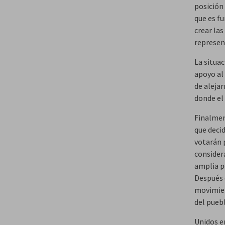
posición
que es f
crear las
represen
La situa
apoyo al 
de alejar
donde el 
Finalment
que decid
votarán 
consider
amplia po
Después 
movimien
del pueb
Unidos en