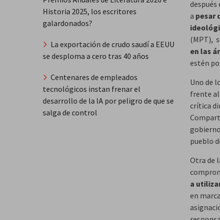
después 
Historia 2025, los escritores
a
pesar d
galardonados?
ideológ
(MPT), s
La exportación de crudo saudí a EEUU
en las á
se desploma a cero tras 40 años
estén po
Centenares de empleados
Uno de l
tecnológicos instan frenar el
frente a
desarrollo de la IA por peligro de que se
crítica d
salga de control
Comparto
gobierno
pueblo d
Otra de l
compromi
a utiliz
en marca
asignacio
responsab