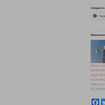
Comparte 
Fac
Relaciona
EE.UU. vot
resolució
exige reti
rusas de 
febrero 2
En «MUND
F