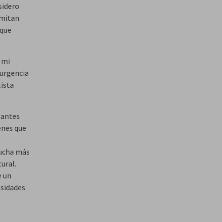
sidero
rmitan
 que
 mi
 urgencia
lista
tantes
enes que
lucha más
tural.
e un
sidades