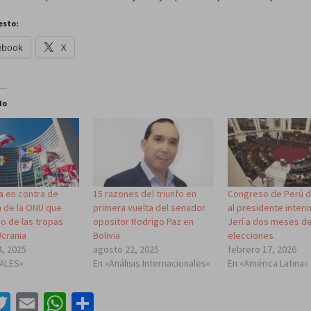
esto:
ebook
X
do
a en contra de
15 razones del triunfo en
Congreso de Perú d
n de la ONU que
primera vuelta del senador
al presidente inter
ro de las tropas
opositor Rodrigo Paz en
Jerí a dos meses de
Ucrania
Bolivia
elecciones
4, 2025
agosto 22, 2025
febrero 17, 2026
IALES»
En «Análisis Internacionales»
En «América Latina»
acebook
Twitter
Email
WhatsApp
Compartir