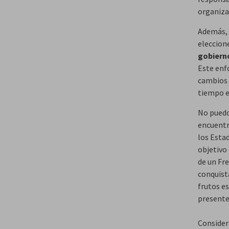
organizac
Además, 
eleccion
gobiern
Este enf
cambios 
tiempo e
No puedo 
encuentro
los Estad
objetivo 
de un Fr
conquist
frutos e
presente
Consider