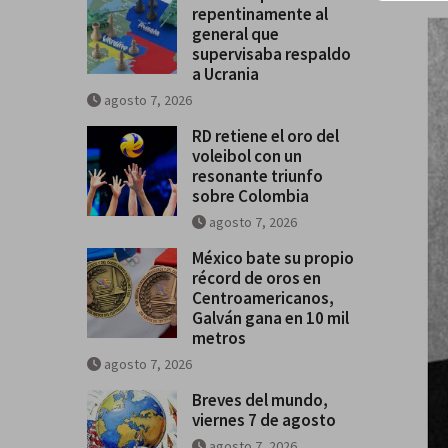
repentinamente al
general que
supervisaba respaldo
a Ucrania
agosto 7, 2026
RD retiene el oro del
voleibol con un
resonante triunfo
sobre Colombia
agosto 7, 2026
México bate su propio
récord de oros en
Centroamericanos,
Galván gana en 10 mil
metros
agosto 7, 2026
Breves del mundo,
viernes 7 de agosto
agosto 7, 2026