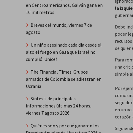
ignorados
en Centroamericanos, Galván gana en
la izqui
10 mil metros
gubernam
Breves del mundo, viernes 7 de
Debo ind
agosto
poder leg
recursos 
Un niño asesinado cada día desde el
de quiene
alto el fuego en Gaza que Israel no
cumplió: Unicef
Para rom
una críti
The Financial Times: Grupos
simple a
armados de Colombia se adiestran en
Ucrania
Por ejemp
como una
Síntesis de principales
seguidore
informaciones últimas 24 horas,
en un ac
viernes 7 agosto 2026
corazón 
Quiénes son y por qué ganaron los
Siguiend
Premios Anuales de Literatura 2026 e