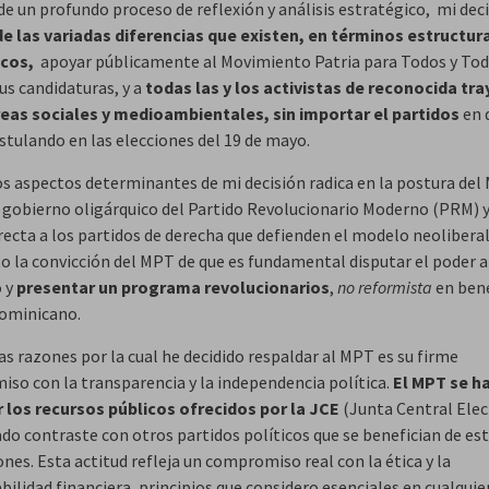
de un profundo proceso de reflexión y análisis estratégico, mi dec
e las variadas diferencias que existen, en términos estructur
icos,
apoyar públicamente al Movimiento Patria para Todos y To
us candidaturas, y a
todas las y los activistas de reconocida tra
reas sociales y medioambientales, sin importar el partidos
en 
stulando en las elecciones del 19 de mayo.
os aspectos determinantes de mi decisión radica en la postura de
l gobierno oligárquico del Partido Revolucionario Moderno (PRM) y
irecta a los partidos de derecha que defienden el modelo neoliberal
 la convicción del MPT de que es fundamental disputar el poder a
 y
presentar un programa revolucionarios
,
no reformista
en bene
ominicano.
as razones por la cual he decidido respaldar al MPT es su firme
so con la transparencia y la independencia política.
El MPT se h
ar los recursos públicos ofrecidos por la JCE
(Junta Central Elec
do contraste con otros partidos políticos que se benefician de es
nes. Esta actitud refleja un compromiso real con la ética y la
ilidad financiera, principios que considero esenciales en cualquie