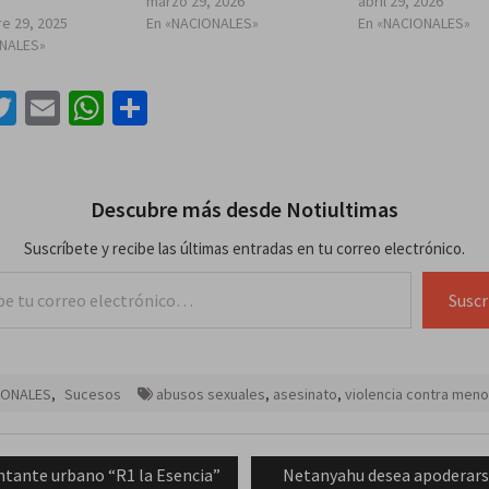
marzo 29, 2026
abril 29, 2026
e 29, 2025
En «NACIONALES»
En «NACIONALES»
ONALES»
acebook
Twitter
Email
WhatsApp
Compartir
Descubre más desde Notiultimas
Suscríbete y recibe las últimas entradas en tu correo electrónico.
lectrónico…
Suscr
IONALES
,
Sucesos
abusos sexuales
,
asesinato
,
violencia contra men
ación
evious
Next
ntante urbano “R1 la Esencia”
Netanyahu desea apoderars