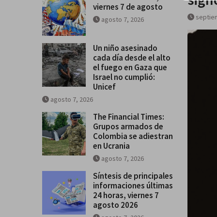
viernes 7 de agosto
alto el fuego en Gaza que Israel
septie
agosto 7, 2026
cumplió: Unicef
Un niño asesinado
cada día desde el alto
el fuego en Gaza que
Israel no cumplió:
Unicef
agosto 7, 2026
The Financial Times:
Grupos armados de
Colombia se adiestran
en Ucrania
agosto 7, 2026
Síntesis de principales
informaciones últimas
24 horas, viernes 7
agosto 2026