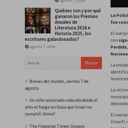
agosto 7, 2026
Quiénes son y por qué
La Polic
ganaron los Premios
Anuales de
fue cond
Literatura 2026 e
Historia 2025, los
El cuerp
escritores galardonados?
con
sign
agosto 7, 2026
Perdida
Naciona
Buscar:
La entida
identifi
levantam
Breves del mundo, viernes 7 de
agosto
La víctim
municipi
Un niño asesinado cada día desde el
detenido
alto el fuego en Gaza que Israel no
cumplió: Unicef
El cuerp
(Inacif)
The Financial Times: Grupos