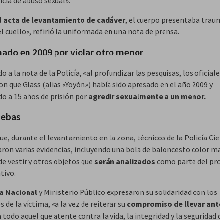
ncia de abuso sexual».
l
acta de levantamiento de cadáver
, el cuerpo presentaba trau
l cuello», refirió la uniformada en una nota de prensa.
ado en 2009 por violar otro menor
o a la nota de la Policía, «al profundizar las pesquisas, los oficial
n que Glass (alias «Yoyón») había sido apresado en el año 2009 y
o a 15 años de prisión por
agredir sexualmente a un menor.
uebas
e, durante el levantamiento en la zona, técnicos de la Policía Cie
aron varias evidencias, incluyendo una bola de baloncesto color 
de vestir y otros objetos que
serán analizados
como parte del pr
tivo.
ía Nacional
y Ministerio Público expresaron su solidaridad con los
s de la víctima, «a la vez de reiterar su
compromiso de llevar ant
 todo aquel que atente contra la vida, la integridad y la seguridad 