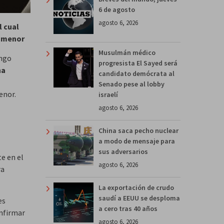
6 de agosto
agosto 6, 2026
l cual
n menor
Musulmán médico
ingo
progresista El Sayed será
na
candidato demócrata al
Senado pese al lobby
enor.
israelí
agosto 6, 2026
China saca pecho nuclear
a modo de mensaje para
sus adversarios
te en el
agosto 6, 2026
ra
La exportación de crudo
saudí a EEUU se desploma
es
a cero tras 40 años
onfirmar
agosto 6, 2026