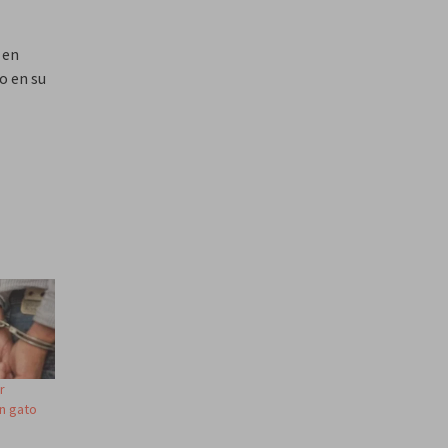
en
o en su
r
n gato