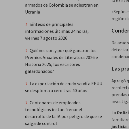
la existe
armados de Colombia se adiestran en
«Según e
Ucrania
región de
Síntesis de principales
Conden
informaciones últimas 24 horas,
viernes 7 agosto 2026
De acuerd
detectaro
Quiénes son y por qué ganaron los
condenad
Premios Anuales de Literatura 2026 e
Historia 2025, los escritores
Las pr
galardonados?
Agregó qu
La exportación de crudo saudí a EEUU
recolect
se desploma a cero tras 40 años
prendas 
investiga
Centenares de empleados
tecnológicos instan frenar el
La
Polic
desarrollo de la IA por peligro de que se
familiare
salga de control
justicia
a