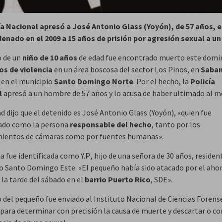
ía Nacional apresó a José Antonio Glass (Yoyón), de 57 años, e
enado en el 2009 a 15 años de prisión por agresión sexual a u
o de un
niño de 10 años
de edad fue encontrado muerto este dom
os de violencia
en un área boscosa del sector Los Pinos, en
Saba
, en el municipio
Santo Domingo Norte
. Por el hecho, la
Policía
l
apresó a un hombre de 57 años y lo acusa de haber ultimado al m
d dijo que el detenido es José Antonio Glass (Yoyón), «quien fue
cado como la persona
responsable del hecho
, tanto por los
ientos de cámaras como por fuentes humanas».
a fue identificada como Y.P., hijo de una señora de 30 años, residen
o Santo Domingo Este. «El pequeño había sido atacado por el aho
 la tarde del sábado en el
barrio Puerto Rico
, SDE».
o del pequeño fue enviado al Instituto Nacional de Ciencias Forens
 «para determinar con precisión la causa de muerte y descartar o c