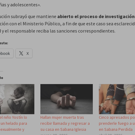
ñas y adolescentes».
tución subrayó que mantiene
abierto el proceso de investigación
ión con el Ministerio Público, a fin de que este caso sea esclarecid
d y el responsable reciba las sanciones correspondientes.
esto:
ebook
X
do
l niño Yostín lo
Hallan mujer muerta tras
Cinco apresados po
 un helado para
recibir llamada y regresar a
prenderle fuego a u
sexualmente y
su casa en Sabana Iglesia
en Sabana Perdida