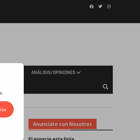
Facebook
Twitter
Instagram
IMIENTO
ANÁLISIS/OPINIONES
o.
rse
Anunciate con Nosotros
El espacio esta listo