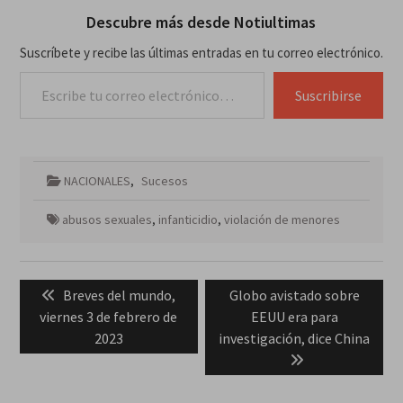
Descubre más desde Notiultimas
Suscríbete y recibe las últimas entradas en tu correo electrónico.
Escribe tu correo electrónico…
Suscribirse
NACIONALES
,
Sucesos
abusos sexuales
,
infanticidio
,
violación de menores
Navegación
Previous
Next
Breves del mundo,
Globo avistado sobre
de
post:
post:
viernes 3 de febrero de
EEUU era para
entradas
2023
investigación, dice China