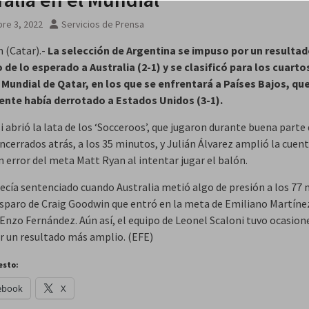
re 3, 2022
Servicios de Prensa
n (Catar).-
La selección de Argentina se impuso por un resulta
 de lo esperado a Australia (2-1) y se clasificó para los cuarto
l Mundial de Qatar, en los que se enfrentará a Países Bajos, qu
nte había derrotado a Estados Unidos (3-1).
 abrió la lata de los ‘Socceroos’, que jugaron durante buena parte 
cerrados atrás, a los 35 minutos, y Julián Álvarez amplió la cuent
n error del meta Matt Ryan al intentar jugar el balón.
ecía sentenciado cuando Australia metió algo de presión a los 77
isparo de Craig Goodwin que entró en la meta de Emiliano Martíne
 Enzo Fernández. Aún así, el equipo de Leonel Scaloni tuvo ocasion
r un resultado más amplio. (EFE)
esto:
ebook
X