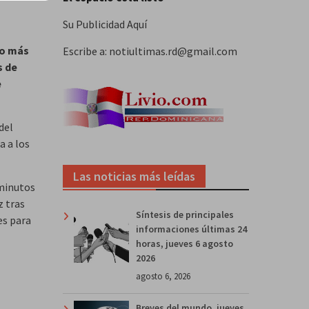
Su Publicidad Aquí
do más
Escribe a: notiultimas.rd@gmail.com
s de
e
del
a a los
Las noticias más leídas
 minutos
z tras
Síntesis de principales
es para
informaciones últimas 24
horas, jueves 6 agosto
2026
agosto 6, 2026
Breves del mundo, jueves