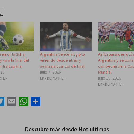
do
 remonta 2-1 a
Argentina vence a Egipto
Así España derrotó 
y va a la final del
viniendo desde atrás y
Argentina y se con
ontra España
avanza a cuartos de final
campeona de la Co
026
julio 7, 2026
Mundial
RTE»
En «DEPORTE»
julio 19, 2026
En «DEPORTE»
acebook
Twitter
Email
WhatsApp
Compartir
Descubre más desde Notiultimas