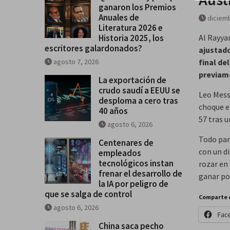
ganaron los Premios
galardonados?
Anuales de
diciemb
Literatura 2026 e
Historia 2025, los
Al Rayya
escritores galardonados?
ajustado
agosto 7, 2026
final de
previame
La exportación de
crudo saudí a EEUU se
Leo Messi
desploma a cero tras
choque en
40 años
57 tras u
agosto 6, 2026
Todo par
Centenares de
con un d
empleados
tecnológicos instan
rozar en
frenar el desarrollo de
ganar po
la IA por peligro de
que se salga de control
Comparte 
agosto 6, 2026
Fac
China saca pecho