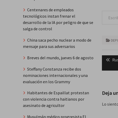
Centenares de empleados
Escribe tu correo e
tecnológicos instan frenar el
desarrollo de la IA por peligro de que se
salga de control
China saca pecho nuclear a modo de
DEP
mensaje para sus adversarios
Naveg
Breves del mundo, jueves 6 de agosto
Pre
Rus
de
pos
Steffany Constanza recibe dos
entra
nominaciones internacionales y una
evaluación en los Grammy
Deja u
Habitantes de Espaillat protestan
con violencia contra haitianos por
Lo sient
asesinato de agricultor
Musulmán médico progresista El