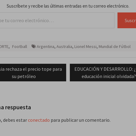
Suscríbete y recibe las últimas entradas en tu correo electrónico.
lectrónico…
Suscr
ORTE
,
Football
Argentina
,
Australia
,
Lionel Messi
,
Mundial de Fútbol
ación
vious
Next
ia rechaza el precio tope para
EDUCACIÓN Y DESARROLLO: ¿E
t:
post:
su petróleo
educación inicial olvidada
das
na respuesta
o, debes estar
conectado
para publicar un comentario.