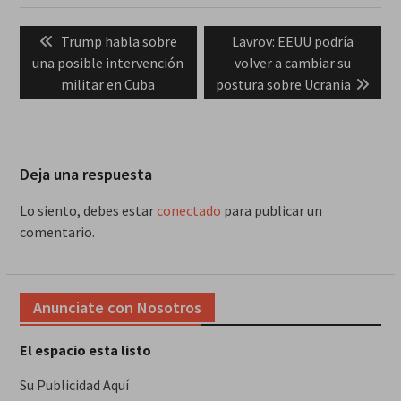
Navegación
Previous
Next
Trump habla sobre
Lavrov: EEUU podría
de
post:
post:
una posible intervención
volver a cambiar su
entradas
militar en Cuba
postura sobre Ucrania
Deja una respuesta
Lo siento, debes estar
conectado
para publicar un
comentario.
Anunciate con Nosotros
El espacio esta listo
Su Publicidad Aquí