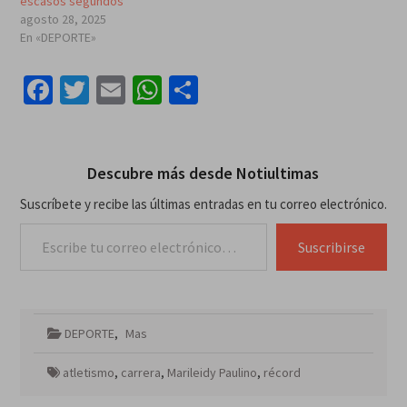
escasos segundos
agosto 28, 2025
En «DEPORTE»
Facebook
Twitter
Email
WhatsApp
Compartir
Descubre más desde Notiultimas
Suscríbete y recibe las últimas entradas en tu correo electrónico.
Escribe tu correo electrónico…
Suscribirse
DEPORTE
,
Mas
atletismo
,
carrera
,
Marileidy Paulino
,
récord