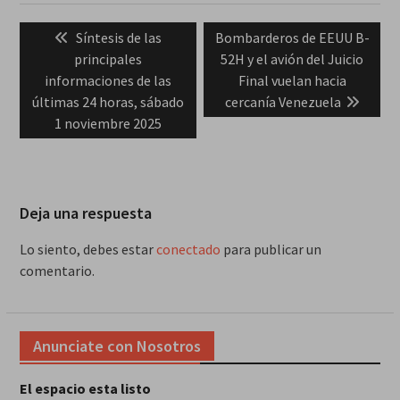
Navegación
Previous
Next
Síntesis de las
Bombarderos de EEUU B-
de
post:
post:
principales
52H y el avión del Juicio
entradas
informaciones de las
Final vuelan hacia
últimas 24 horas, sábado
cercanía Venezuela
1 noviembre 2025
Deja una respuesta
Lo siento, debes estar
conectado
para publicar un
comentario.
Anunciate con Nosotros
El espacio esta listo