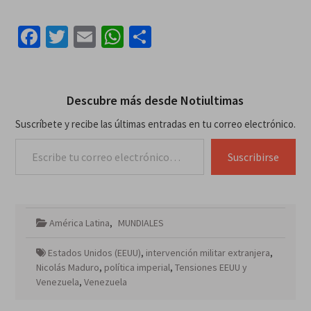
Facebook
Twitter
Email
WhatsApp
Compartir
Descubre más desde Notiultimas
Suscríbete y recibe las últimas entradas en tu correo electrónico.
Escribe tu correo electrónico…
Suscribirse
América Latina
,
MUNDIALES
Estados Unidos (EEUU)
,
intervención militar extranjera
,
Nicolás Maduro
,
política imperial
,
Tensiones EEUU y
Venezuela
,
Venezuela