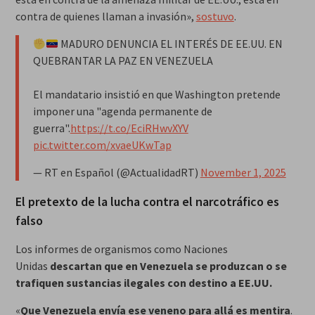
contra de quienes llaman a invasión»,
sostuvo
.
MADURO DENUNCIA EL INTERÉS DE EE.UU. EN
QUEBRANTAR LA PAZ EN VENEZUELA
El mandatario insistió en que Washington pretende
imponer una "agenda permanente de
guerra".
https://t.co/EciRHwvXYV
pic.twitter.com/xvaeUKwTap
— RT en Español (@ActualidadRT)
November 1, 2025
El pretexto de la lucha contra el narcotráfico es
falso
Los informes de organismos como Naciones
Unidas
descartan que en Venezuela se produzcan o se
trafiquen sustancias ilegales con destino a EE.UU.
«
Que Venezuela envía ese veneno para allá es mentira
.