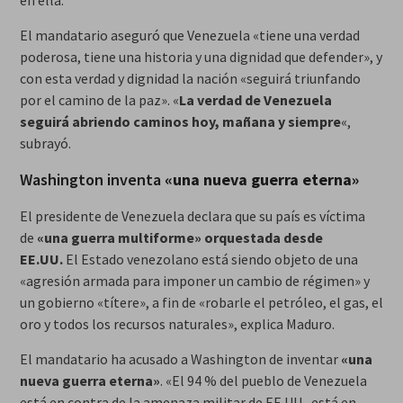
en ella.
El mandatario aseguró que Venezuela «tiene una verdad
poderosa, tiene una historia y una dignidad que defender», y
con esta verdad y dignidad la nación «seguirá triunfando
por el camino de la paz». «
La verdad de Venezuela
seguirá abriendo caminos hoy, mañana y siempre
«,
subrayó.
Washington inventa
«una nueva guerra eterna»
El presidente de Venezuela declara que su país es víctima
de
«una guerra multiforme» orquestada desde
EE.UU.
El Estado venezolano está siendo objeto de una
«agresión armada para imponer un cambio de régimen» y
un gobierno «títere», a fin de «robarle el petróleo, el gas, el
oro y todos los recursos naturales», explica Maduro.
El mandatario ha acusado a Washington de inventar
«una
nueva guerra eterna»
. «El 94 % del pueblo de Venezuela
está en contra de la amenaza militar de EE.UU., está en