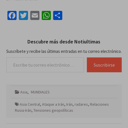
Facebook
Twitter
Email
WhatsApp
Compartir
Descubre más desde Notiultimas
Suscríbete y recibe las últimas entradas en tu correo electrónico.
Escribe tu correo electrónico…
Suscribirse
Asia
,
MUNDIALES
Asia Central
,
Ataque a Irán
,
Irán
,
radares
,
Relaciones
Rusia-Irán
,
Tensiones geopolíticas
Navegación