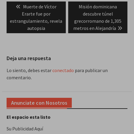
Previous
Next
Muerte de Víctor
Misión dominicana
de
post:
post:
Erarte fue por
descubre túnel
entradas
estrangulamiento, revela
grecorromano de 1,305
autopsia
metros en Alejandría
Deja una respuesta
Lo siento, debes estar
conectado
para publicar un
comentario.
Anunciate con Nosotros
El espacio esta listo
Su Publicidad Aquí