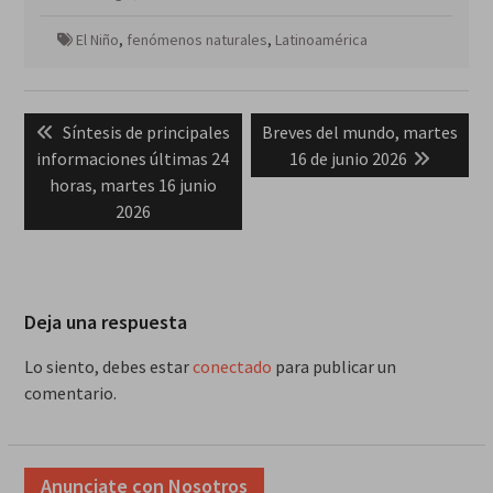
El Niño
,
fenómenos naturales
,
Latinoamérica
Navegación
Previous
Next
Síntesis de principales
Breves del mundo, martes
de
post:
post:
informaciones últimas 24
16 de junio 2026
entradas
horas, martes 16 junio
2026
Deja una respuesta
Lo siento, debes estar
conectado
para publicar un
comentario.
Anunciate con Nosotros