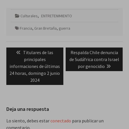
Culturales
,
ENTRETENIMIENTO
Francia
,
Gran Bretaña
,
guerra
Navegación
Previous
Next
Titulares de las
Respalda Chile denuncia
de
post:
post:
principales
de Sudáfrica contra Israel
entradas
informaciones de últimas
por genocidio
24 horas, domingo 2 junio
2024
Deja una respuesta
Lo siento, debes estar
conectado
para publicar un
comentario.