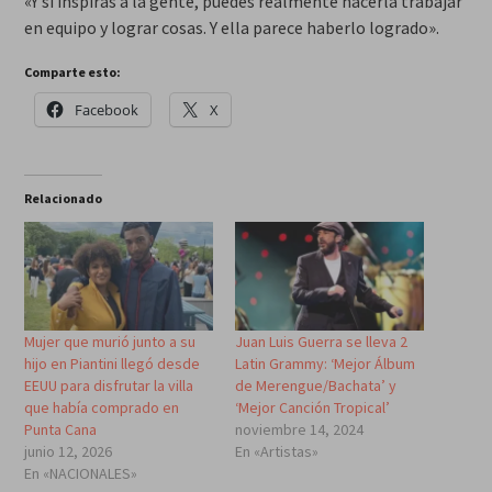
«Y si inspiras a la gente, puedes realmente hacerla trabajar
en equipo y lograr cosas. Y ella parece haberlo logrado».
Comparte esto:
Facebook
X
Relacionado
Mujer que murió junto a su
Juan Luis Guerra se lleva 2
hijo en Piantini llegó desde
Latin Grammy: ‘Mejor Álbum
EEUU para disfrutar la villa
de Merengue/Bachata’ y
que había comprado en
‘Mejor Canción Tropical’
Punta Cana
noviembre 14, 2024
junio 12, 2026
En «Artistas»
En «NACIONALES»