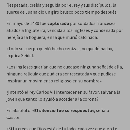
Respetada, creída y seguida por el rey y sus discípulos, la
suerte de Juana dio un giro brusco poco tiempo después.
En mayo de 1430 fue
capturada
por soldados franceses
aliados a Inglaterra, vendida a los ingleses y condenada por
herejía a la hoguera, en la que murió calcinada.
«Todo su cuerpo quedó hecho cenizas, no quedó nada»,
explica Seidel.
«Los ingleses querían que no quedase ninguna señal de ella,
ninguna reliquia que pudiera ser rescatada y que pudiese
inspirar un movimiento religioso en su nombre».
¿Intentó el rey Carlos VII interceder en su favor, salvar a la
joven que tanto lo ayudó a acceder a la corona?
En absoluto. «
El silencio fue su respuesta
«, señala
Castor.
«Si tu crees que Dios está de tu lado, cada vez que algo te