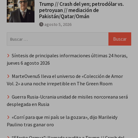
Trump // Crash del yen; petrodólar vs.
petroyuan // mediación de
Pakistán/Qatar/Omán
agosto 5, 2026
Buscar:
Síntesis de principales informaciones últimas 24 horas,
jueves 6 agosto 2026
MarteOvenuS lleva el universo de «Colección de Amor
Vol. 2» a una noche irrepetible en The Green Room
Guerra Rusia-Ucrania unidad de misiles norcoreana será
desplegada en Rusia
«Corrí para que mi país se la gozara», dijo Marileidy
Paulino tras ganar oro
“Efecto Ormuz”: llamada saudita a Trump // Crash del