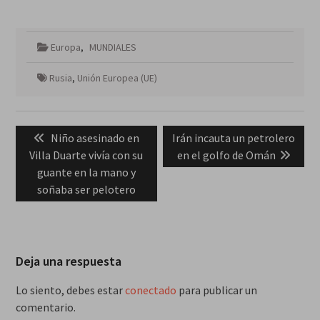
Europa
,
MUNDIALES
Rusia
,
Unión Europea (UE)
Navegación
Previous
Next
Niño asesinado en
Irán incauta un petrolero
de
post:
post:
Villa Duarte vivía con su
en el golfo de Omán
entradas
guante en la mano y
soñaba ser pelotero
Deja una respuesta
Lo siento, debes estar
conectado
para publicar un
comentario.