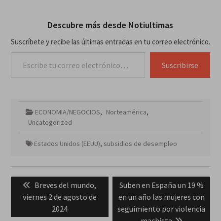
Descubre más desde Notiultimas
Suscríbete y recibe las últimas entradas en tu correo electrónico.
Escribe tu correo electrónico…
Suscribirse
ECONOMIA/NEGOCIOS
,
Norteamérica
,
Uncategorized
Estados Unidos (EEUU)
,
subsidios de desempleo
Navegación
Previous
Next
Breves del mundo,
Suben en España un 19 %
de
post:
post:
viernes 2 de agosto de
en un año las mujeres con
entradas
2024
seguimiento por violencia
machista