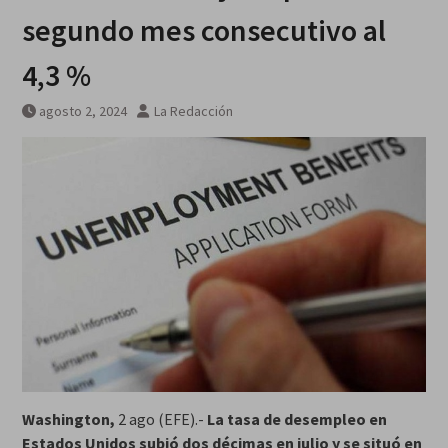
Breves del mundo, viernes 7 de
segundo mes consecutivo al
agosto
4,3 %
agosto 2, 2024
La Redacción
Washington,
2 ago (EFE).-
La tasa de desempleo en
Estados Unidos subió dos décimas en julio y se situó en