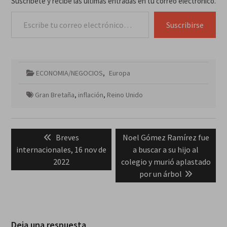
Suscríbete y recibe las últimas entradas en tu correo electrónico.
Escribe tu correo electrónico…
Suscribirse
ECONOMIA/NEGOCIOS
,
Europa
Gran Bretaña
,
inflación
,
Reino Unido
Navegación
Previous
Next
Breves
Noel Gómez Ramírez fue
de
post:
post:
internacionales, 16 nov de
a buscar a su hijo al
entradas
2022
colegio y murió aplastado
por un árbol
Deja una respuesta