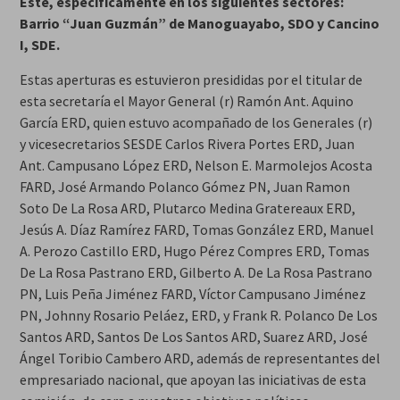
Este, específicamente en los siguientes sectores:
Barrio “Juan Guzmán” de Manoguayabo, SDO y Cancino
I, SDE.
Estas aperturas es estuvieron presididas por el titular de
esta secretaría el Mayor General (r) Ramón Ant. Aquino
García ERD, quien estuvo acompañado de los Generales (r)
y vicesecretarios SESDE Carlos Rivera Portes ERD, Juan
Ant. Campusano López ERD, Nelson E. Marmolejos Acosta
FARD, José Armando Polanco Gómez PN, Juan Ramon
Soto De La Rosa ARD, Plutarco Medina Gratereaux ERD,
Jesús A. Díaz Ramírez FARD, Tomas González ERD, Manuel
A. Perozo Castillo ERD, Hugo Pérez Compres ERD, Tomas
De La Rosa Pastrano ERD, Gilberto A. De La Rosa Pastrano
PN, Luis Peña Jiménez FARD, Víctor Campusano Jiménez
PN, Johnny Rosario Peláez, ERD, y Frank R. Polanco De Los
Santos ARD, Santos De Los Santos ARD, Suarez ARD, José
Ángel Toribio Cambero ARD, además de representantes del
empresariado nacional, que apoyan las iniciativas de esta