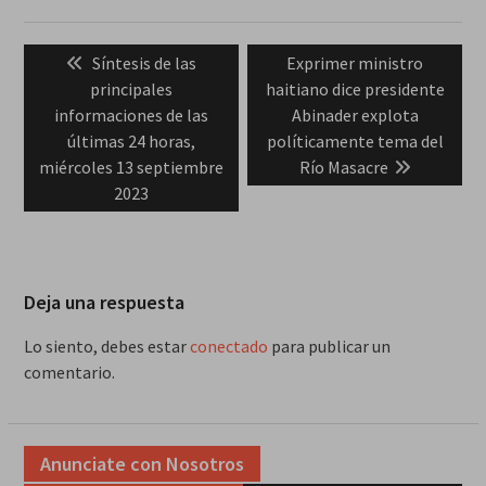
Navegación
Previous
Next
Síntesis de las
Exprimer ministro
de
post:
post:
principales
haitiano dice presidente
entradas
informaciones de las
Abinader explota
últimas 24 horas,
políticamente tema del
miércoles 13 septiembre
Río Masacre
2023
Deja una respuesta
Lo siento, debes estar
conectado
para publicar un
comentario.
Anunciate con Nosotros