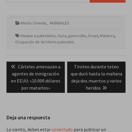
Medio Oriente
,
MUNDIALES
Ataque a palestinos
,
Gaza
,
genocidio
,
Israel
,
Matanza
,
Ocupación de territorio palestino
Navegación
Previous
Next
Cárteles amenazan a
Tiroteo durante teteo
de
post:
post:
agentes de inmigración
que duró hasta la mañana
entradas
en EEUU: «10.000 dólares
deja dos muertos y varios
por matarlos»
heridos
Deja una respuesta
Lo siento, debes estar
conectado
para publicar un