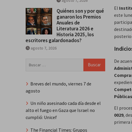
agosto 7, 2026
El
Instit
Quiénes son y por qué
este lun
ganaron los Premios
participa
Anuales de
Literatura 2026 e
destinado
Historia 2025, los
posterio
escritores galardonados?
Indicio
agosto 7, 2026
De acuer
Buscar:
Administ
Compras
expedien
Breves del mundo, viernes 7 de
Compet
agosto
Pública
Un niño asesinado cada día desde el
El proce
alto el fuego en Gaza que Israel no
0029
, de
cumplió: Unicef
primera 
The Financial Times: Grupos