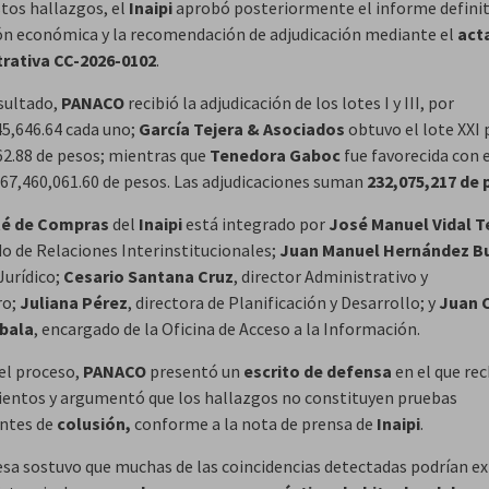
stos hallazgos, el
Inaipi
aprobó posteriormente el informe definit
ón económica y la recomendación de adjudicación mediante el
act
rativa CC-2026-0102
.
sultado,
PANACO
recibió la adjudicación de los lotes I y III, por
5,646.64 cada uno;
García Tejera & Asociados
obtuvo el lote XXI 
62.88 de pesos; mientras que
Tenedora Gaboc
fue favorecida con e
r 67,460,061.60 de pesos. Las adjudicaciones suman
232,075,217 de
é de Compras
del
Inaipi
está integrado por
José Manuel Vidal T
o de Relaciones Interinstitucionales;
Juan Manuel Hernández B
Jurídico;
Cesario Santana Cruz
, director Administrativo y
ro;
Juliana Pérez
, directora de Planificación y Desarrollo; y
Juan 
bala
, encargado de la Oficina de Acceso a la Información.
el proceso,
PANACO
presentó un
escrito de defensa
en el que re
entos y argumentó que los hallazgos no constituyen pruebas
ntes de
colusión,
conforme a la nota de prensa de
Inaipi
.
sa sostuvo que muchas de las coincidencias detectadas podrían ex