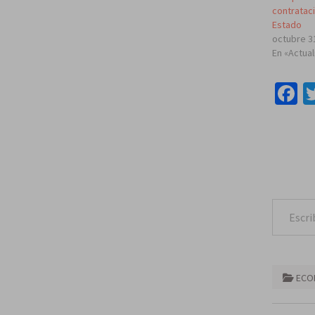
contratac
Estado
octubre 3
En «Actua
F
Escribe tu correo e
ECO
Naveg