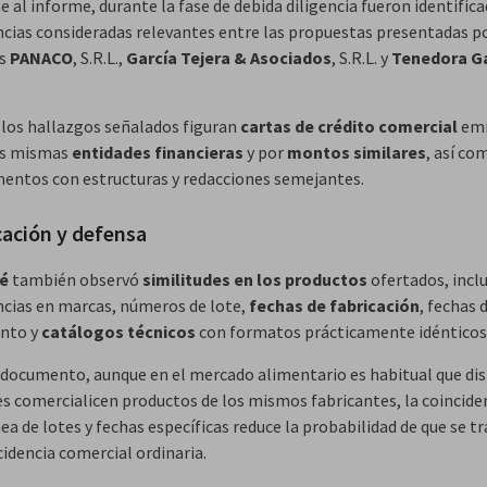
 al informe, durante la fase de debida diligencia fueron identific
ncias consideradas relevantes entre las propuestas presentadas po
as
PANACO
, S.R.L.,
García Tejera & Asociados
, S.R.L. y
Tenedora G
 los hallazgos señalados figuran
cartas de crédito comercial
emi
as mismas
entidades financieras
y por
montos similares
, así co
entos con estructuras y redacciones semejantes.
cación y defensa
é
también observó
similitudes en los productos
ofertados, incl
ncias en marcas, números de lote,
fechas de fabricación
, fechas 
nto y
catálogos técnicos
con formatos prácticamente idénticos
 documento, aunque en el mercado alimentario es habitual que dis
es comercialicen productos de los mismos fabricantes, la coincide
a de lotes y fechas específicas reduce la probabilidad de que se tr
cidencia comercial ordinaria.