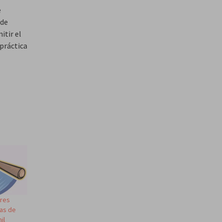
e
 de
itir el
práctica
tres
as de
il