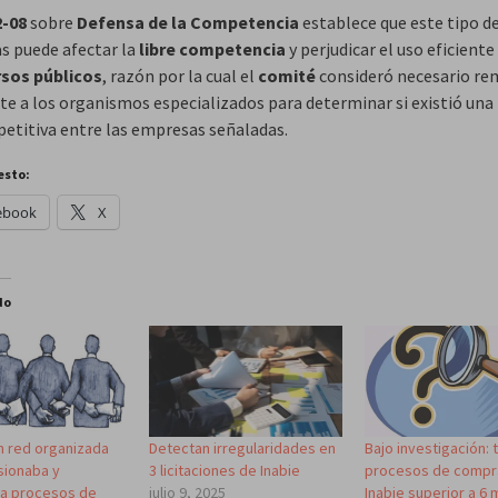
2-08
sobre
Defensa de la Competencia
establece que este tipo d
s puede afectar la
libre competencia
y perjudicar el uso eficiente
rsos públicos
, razón por la cual el
comité
consideró necesario rem
te a los organismos especializados para determinar si existió una 
etitiva entre las empresas señaladas.
esto:
ebook
X
do
 red organizada
Detectan irregularidades en
Bajo investigación: 
sionaba y
3 licitaciones de Inabie
procesos de compr
a procesos de
julio 9, 2025
Inabie superior a 6 m