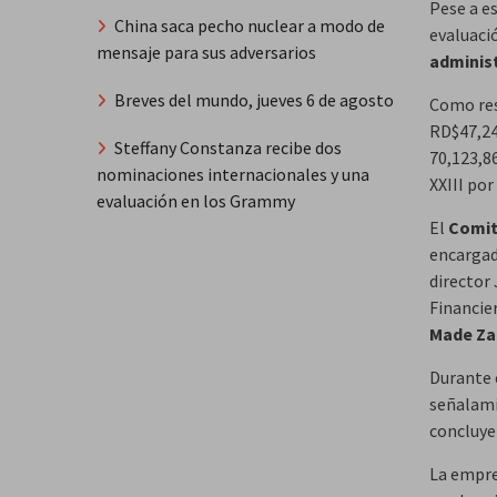
Pese a e
China saca pecho nuclear a modo de
evaluaci
mensaje para sus adversarios
administ
Breves del mundo, jueves 6 de agosto
Como re
RD$47,24
Steffany Constanza recibe dos
70,123,8
nominaciones internacionales y una
XXIII po
evaluación en los Grammy
El
Comit
encargad
director 
Financie
Made Za
Durante 
señalami
concluye
La empre