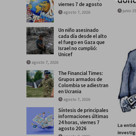
viernes 7 de agosto
se salga de control
junio 2
agosto 7, 2026
Breves del mundo, viernes 7 de
Un niño asesinado
cada día desde el alto
el fuego en Gaza que
Israel no cumplió:
Unicef
agosto 7, 2026
The Financial Times:
Grupos armados de
Colombia se adiestran
en Ucrania
agosto 7, 2026
Síntesis de principales
informaciones últimas
24 horas, viernes 7
La entid
agosto 2026
investig