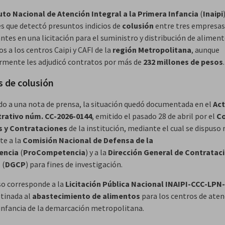
uto Nacional de Atención Integral a la Primera Infancia
(
Inaipi
es que detectó presuntos indicios de
colusión
entre tres empresas
ntes en una licitación para el suministro y distribución de alimen
s a los centros Caipi y CAFI de la
región Metropolitana
, aunque
rmente les adjudicó contratos por más de
232 millones de pesos
.
s de colusión
do a una nota de prensa, la situación quedó documentada en el
Ac
rativo núm. CC-2026-0144
, emitido el pasado 28 de abril por el
Co
 y Contrataciones
de la institución, mediante el cual se dispuso 
te a la
Comisión Nacional de Defensa de la
encia
(
ProCompetencia
) y a la
Dirección General de Contratac
s
(
DGCP
) para fines de investigación.
so corresponde a la
Licitación Pública Nacional INAIPI-CCC-LPN
stinada al
abastecimiento de alimentos
para los centros de aten
infancia de la demarcación metropolitana.