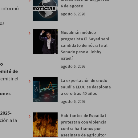
6 de agosto
) informó
agosto 6, 2026
tos
Musulmán médico
progresista El Sayed será
candidato demócrata al
Senado pese al lobby
israelí
to
agosto 6, 2026
mité de
remitir el
La exportación de crudo
saudí a EEUU se desploma
iones
a cero tras 40 años
agosto 6, 2026
-2025-
Habitantes de Espaillat
ción a la
protestan con violencia
contra haitianos por
asesinato de agricultor