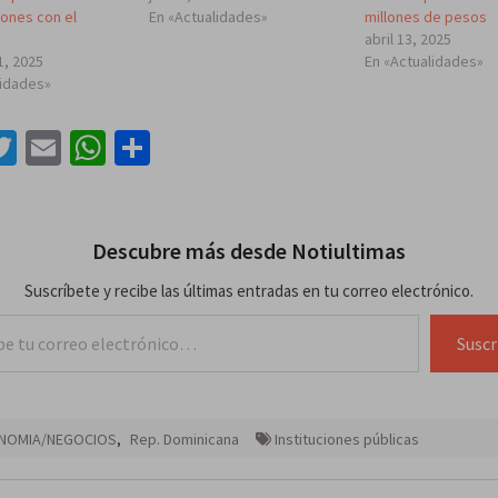
iones con el
En «Actualidades»
millones de pesos
abril 13, 2025
1, 2025
En «Actualidades»
lidades»
acebook
Twitter
Email
WhatsApp
Compartir
Descubre más desde Notiultimas
Suscríbete y recibe las últimas entradas en tu correo electrónico.
lectrónico…
Suscr
NOMIA/NEGOCIOS
,
Rep. Dominicana
Instituciones públicas
ación