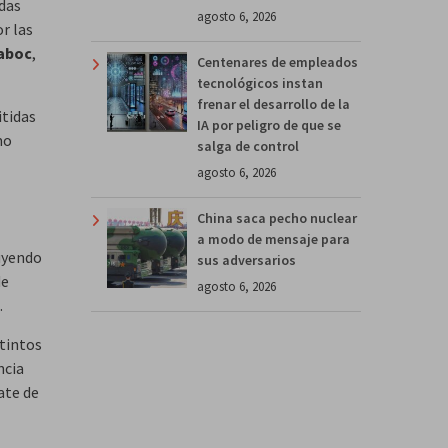
adas
agosto 6, 2026
r las
aboc
,
Centenares de empleados
tecnológicos instan
frenar el desarrollo de la
tidas
IA por peligro de que se
mo
salga de control
agosto 6, 2026
China saca pecho nuclear
a modo de mensaje para
uyendo
sus adversarios
de
agosto 6, 2026
.
tintos
ncia
ate de