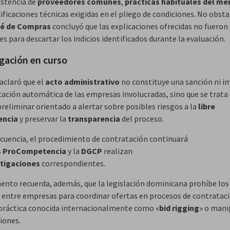
istencia de
proveedores comunes
,
prácticas habituales del m
ificaciones técnicas exigidas en el pliego de condiciones. No obst
é de Compras
concluyó que las explicaciones ofrecidas no fueron
es para descartar los indicios identificados durante la evaluación.
igación en curso
aclaró que el
acto administrativo
no constituye una sanción ni im
icación automática de las empresas involucradas, sino que se trata
preliminar orientado a alertar sobre posibles riesgos a la
libre
encia
y preservar la
transparencia
del proceso.
cuencia, el procedimiento de contratación continuará
s
ProCompetencia
y la
DGCP
realizan
stigaciones
correspondientes.
ento recuerda, además, que la legislación dominicana prohíbe los
 entre empresas para coordinar ofertas en procesos de contratac
 práctica conocida internacionalmente como «
bid rigging
» o mani
ciones.