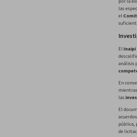
por la ex
las espec
el
Comit
suficient
Invest
El
Inaipi
descalif
análisis 
compet
En conse
mientra
las
inve
El docum
acuerdos
pública,
de licita