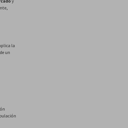
ercado
y
ante,
plica la
 de un
ión
pulación