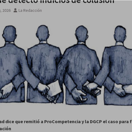
9, 2026
La Redacción
 agosto
ad dice que remitió a ProCompetencia y la DGCP el caso para f
ación