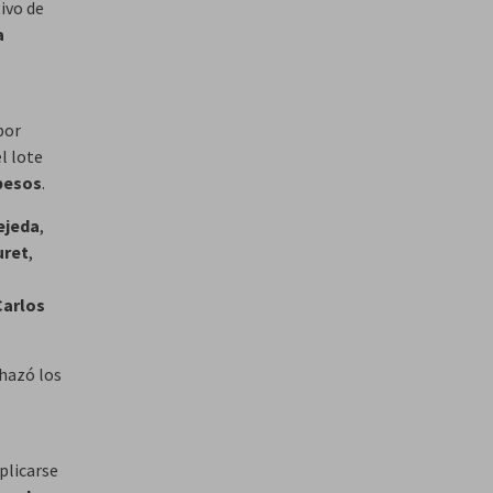
ivo de
a
por
l lote
 pesos
.
ejeda
,
uret
,
Carlos
chazó los
plicarse