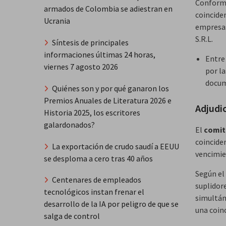
Conforme
armados de Colombia se adiestran en
coincide
Ucrania
empres
S.R.L.
Síntesis de principales
informaciones últimas 24 horas,
Entre
viernes 7 agosto 2026
por l
docum
Quiénes son y por qué ganaron los
Premios Anuales de Literatura 2026 e
Adjudi
Historia 2025, los escritores
galardonados?
El
comit
coincide
La exportación de crudo saudí a EEUU
vencimie
se desploma a cero tras 40 años
Según el
Centenares de empleados
suplidor
tecnológicos instan frenar el
simultáne
desarrollo de la IA por peligro de que se
una coin
salga de control