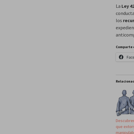
La
Ley 4
conducta
los
recu
expedien
anticomp
Comparte 
Fac
Relaciona
Descubren
que extor
manipulab