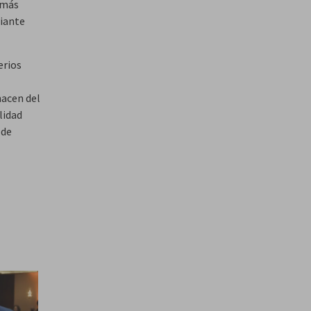
 más
iante
erios
nacen del
lidad
 de