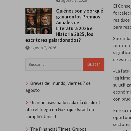
agosto 7, 2026
El Conse
Quiénes son y por qué
fortalec
ganaron los Premios
residuos
Anuales de
para res
Literatura 2026 e
Historia 2025, los
Sin emba
escritores galardonados?
reforma 
agosto 7, 2026
significa
de este 
Buscar:
«La facu
legítima
Breves del mundo, viernes 7 de
su utili
agosto
económic
con prud
Un niño asesinado cada día desde el
alto el fuego en Gaza que Israel no
En esa mi
cumplió: Unicef
oportunid
sectores 
The Financial Times: Grupos