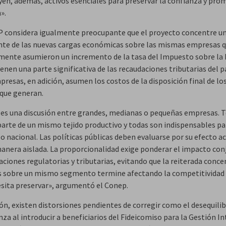
yen, además, activos esenciales para preservar la confianza y pro
».
 considera igualmente preocupante que el proyecto concentre u
te de las nuevas cargas económicas sobre las mismas empresas 
mente asumieron un incremento de la tasa del Impuesto sobre la 
enen una parte significativa de las recaudaciones tributarias del p
resas, en adición, asumen los costos de la disposición final de lo
 que generan.
 es una discusión entre grandes, medianas o pequeñas empresas. 
arte de un mismo tejido productivo y todas son indispensables pa
lo nacional. Las políticas públicas deben evaluarse por su efecto 
manera aislada. La proporcionalidad exige ponderar el impacto con
aciones regulatorias y tributarias, evitando que la reiterada conc
s sobre un mismo segmento termine afectando la competitividad 
esita preservar», argumentó el Conep.
ón, existen distorsiones pendientes de corregir como el desequilib
a al introducir a beneficiarios del Fideicomiso para la Gestión In