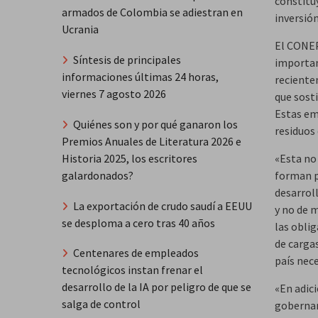
constitu
armados de Colombia se adiestran en
inversión
Ucrania
El CONEP
Síntesis de principales
importan
informaciones últimas 24 horas,
reciente
viernes 7 agosto 2026
que sosti
Estas emp
Quiénes son y por qué ganaron los
residuos
Premios Anuales de Literatura 2026 e
«Esta no
Historia 2025, los escritores
forman p
galardonados?
desarrol
La exportación de crudo saudí a EEUU
y no de 
se desploma a cero tras 40 años
las oblig
de carga
Centenares de empleados
país nec
tecnológicos instan frenar el
desarrollo de la IA por peligro de que se
«En adici
salga de control
gobernanz