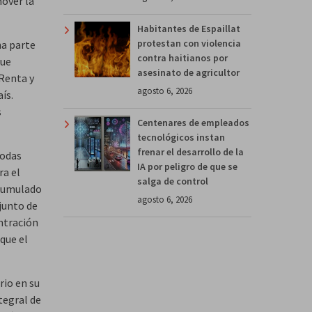
mover la
Habitantes de Espaillat
protestan con violencia
na parte
contra haitianos por
que
asesinato de agricultor
Renta y
agosto 6, 2026
aís.
s
Centenares de empleados
tecnológicos instan
frenar el desarrollo de la
Todas
IA por peligro de que se
ra el
salga de control
acumulado
agosto 6, 2026
junto de
entración
que el
rio en su
tegral de