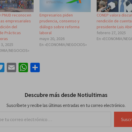
y PNUD reconocen
Empresarios piden
CONEP valora discu
ivas empresariales
prudencia, consenso y
rendición de cuenta
edición del
diálogo sobre reforma
presidente Luis Abi
de Prácticas
laboral
febrero 27, 2025
oras
mayo 20, 2026
En «ECONOMIA/NEG
 3, 2025
En «ECONOMIA/NEGOCIOS»
OMIA/NEGOCIOS»
acebook
Twitter
Email
WhatsApp
Compartir
Descubre más desde Notiultimas
Suscríbete y recibe las últimas entradas en tu correo electrónico.
lectrónico…
Suscr