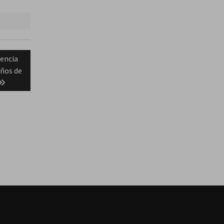
iencia
eños de