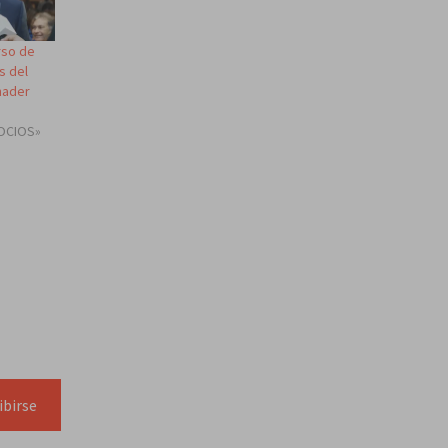
rso de
s del
nader
OCIOS»
ibirse