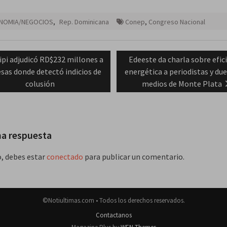
NOMIA/NEGOCIOS
,
Rep. Dominicana
Conep
,
Congreso Nacional
ación
vious
Next
ipi adjudicó RD$232 millones a
Edeeste da charla sobre efic
t:
post:
sas donde detectó indicios de
energética a periodistas y du
das
colusión
medios de Monte Plata
na respuesta
o, debes estar
conectado
para publicar un comentario.
©Notiultimas.com • Todos los derechos reservados.
Contactanos