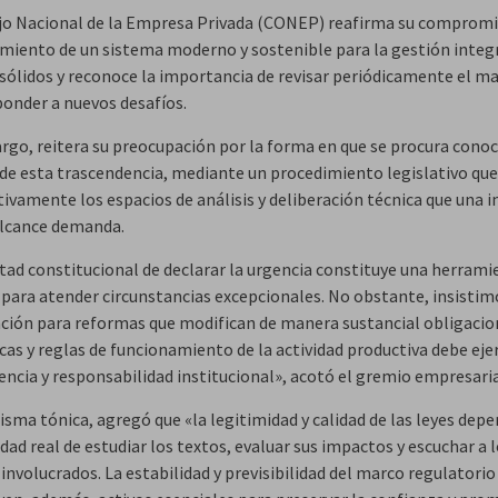
jo Nacional de la Empresa Privada (CONEP) reafirma su compromi
imiento de un sistema moderno y sostenible para la gestión integr
 sólidos y reconoce la importancia de revisar periódicamente el ma
ponder a nuevos desafíos.
rgo, reitera su preocupación por la forma en que se procura cono
de esta trascendencia, mediante un procedimiento legislativo que
tivamente los espacios de análisis y deliberación técnica que una in
alcance demanda.
ltad constitucional de declarar la urgencia constituye una herrami
 para atender circunstancias excepcionales. No obstante, insistim
zación para reformas que modifican de manera sustancial obligaci
as y reglas de funcionamiento de la actividad productiva debe eje
encia y responsabilidad institucional», acotó el gremio empresaria
sma tónica, agregó que «la legitimidad y calidad de las leyes depe
ad real de estudiar los textos, evaluar sus impactos y escuchar a 
involucrados. La estabilidad y previsibilidad del marco regulatorio