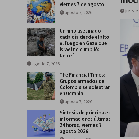
viernes 7 de agosto
se salga de control
junio 2
agosto 7, 2026
Breves del mundo, viernes 7 de
Un niño asesinado
cada día desde el alto
el fuego en Gaza que
Israel no cumplió:
Unicef
agosto 7, 2026
The Financial Times:
Grupos armados de
Colombia se adiestran
en Ucrania
agosto 7, 2026
Síntesis de principales
informaciones últimas
24 horas, viernes 7
agosto 2026