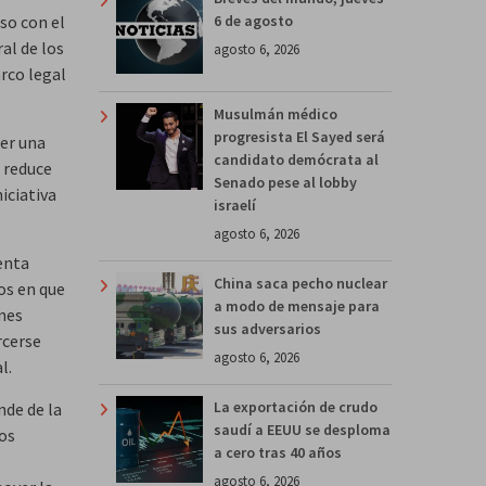
so con el
6 de agosto
al de los
agosto 6, 2026
rco legal
Musulmán médico
progresista El Sayed será
cer una
candidato demócrata al
 reduce
Senado pese al lobby
iciativa
israelí
agosto 6, 2026
enta
China saca pecho nuclear
os en que
a modo de mensaje para
ones
sus adversarios
rcerse
agosto 6, 2026
l.
La exportación de crudo
nde de la
saudí a EEUU se desploma
los
a cero tras 40 años
agosto 6, 2026