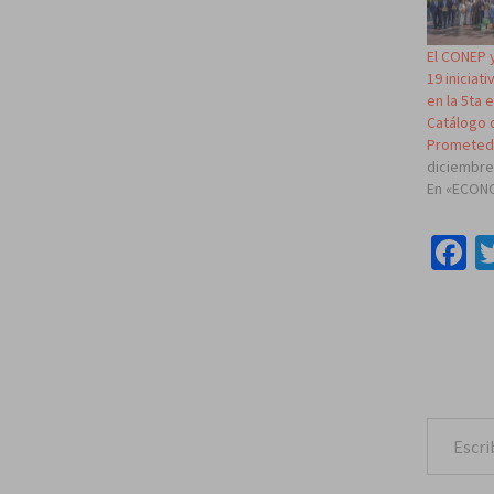
El CONEP 
19 iniciat
en la 5ta 
Catálogo 
Prometed
diciembre
En «ECON
F
Escribe tu correo e