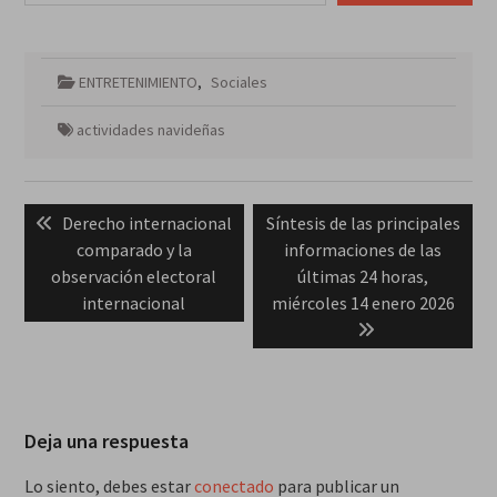
ENTRETENIMIENTO
,
Sociales
actividades navideñas
Navegación
Previous
Next
Derecho internacional
Síntesis de las principales
de
post:
post:
comparado y la
informaciones de las
entradas
observación electoral
últimas 24 horas,
internacional
miércoles 14 enero 2026
Deja una respuesta
Lo siento, debes estar
conectado
para publicar un