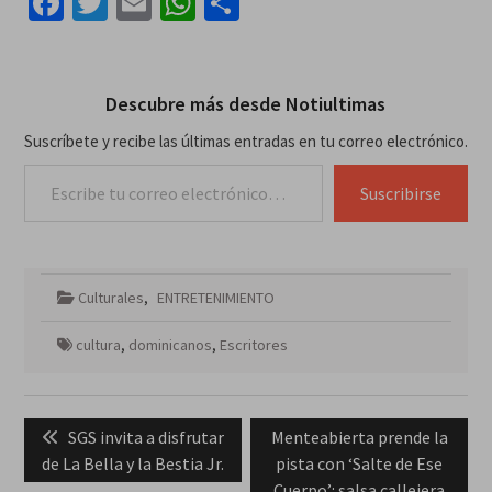
Facebook
Twitter
Email
WhatsApp
Compartir
Descubre más desde Notiultimas
Suscríbete y recibe las últimas entradas en tu correo electrónico.
Escribe tu correo electrónico…
Suscribirse
Culturales
,
ENTRETENIMIENTO
cultura
,
dominicanos
,
Escritores
Navegación
Previous
Next
SGS invita a disfrutar
Menteabierta prende la
de
post:
post:
de La Bella y la Bestia Jr.
pista con ‘Salte de Ese
entradas
Cuerpo’: salsa callejera