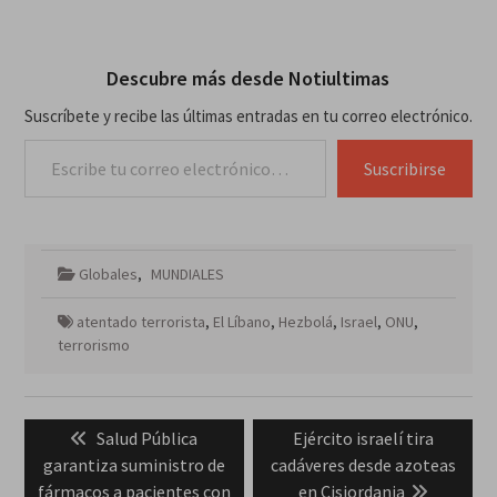
Descubre más desde Notiultimas
Suscríbete y recibe las últimas entradas en tu correo electrónico.
Escribe tu correo electrónico…
Suscribirse
Globales
,
MUNDIALES
atentado terrorista
,
El Líbano
,
Hezbolá
,
Israel
,
ONU
,
terrorismo
Navegación
Previous
Next
Salud Pública
Ejército israelí tira
de
post:
post:
garantiza suministro de
cadáveres desde azoteas
entradas
fármacos a pacientes con
en Cisjordania