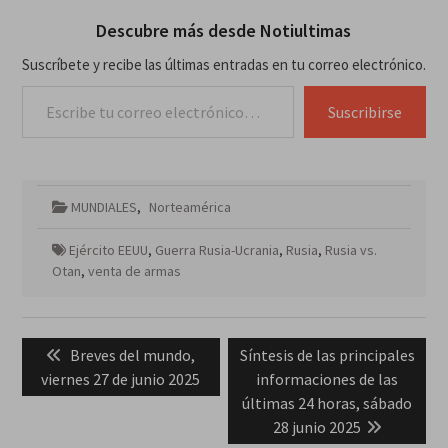
Descubre más desde Notiultimas
Suscríbete y recibe las últimas entradas en tu correo electrónico.
Escribe tu correo electrónico…
Suscribirse
MUNDIALES
,
Norteamérica
Ejército EEUU
,
Guerra Rusia-Ucrania
,
Rusia
,
Rusia vs.
Otan
,
venta de armas
Navegación
Previous
Next
Breves del mundo,
Síntesis de las principales
de
post:
post:
viernes 27 de junio 2025
informaciones de las
entradas
últimas 24 horas, sábado
28 junio 2025